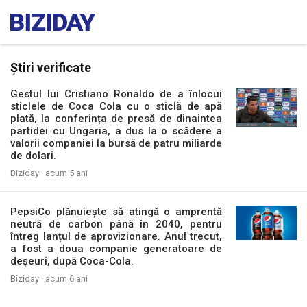
Știri verificate
Gestul lui Cristiano Ronaldo de a înlocui
sticlele de Coca Cola cu o sticlă de apă
plată, la conferința de presă de dinaintea
partidei cu Ungaria, a dus la o scădere a
valorii companiei la bursă de patru miliarde
de dolari.
Biziday ·
acum 5 ani
PepsiCo plănuiește să atingă o amprentă
neutră de carbon până în 2040, pentru
întreg lanțul de aprovizionare. Anul trecut,
a fost a doua companie generatoare de
deșeuri, după Coca-Cola.
Biziday ·
acum 6 ani