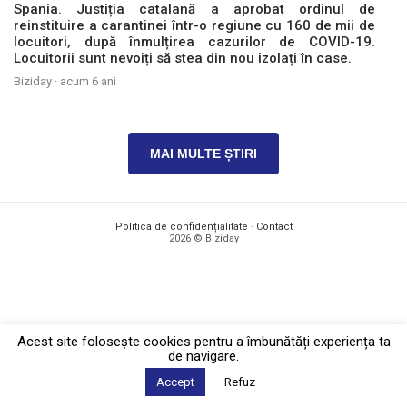
Spania. Justiția catalană a aprobat ordinul de
reinstituire a carantinei într-o regiune cu 160 de mii de
locuitori, după înmulțirea cazurilor de COVID-19.
Locuitorii sunt nevoiți să stea din nou izolați în case.
Biziday ·
acum 6 ani
MAI MULTE ȘTIRI
Politica de confidențialitate
·
Contact
2026 © Biziday
Acest site foloseşte cookies pentru a îmbunătăți experiența ta
de navigare.
Accept
Refuz