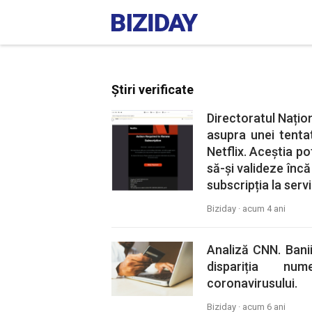
Știri verificate
Directoratul Națio
asupra unei tentat
Netflix. Aceștia pot
să-și valideze înc
subscripția la servi
Biziday ·
acum 4 ani
Analiză CNN. Banii
dispariția nu
coronavirusului.
Biziday ·
acum 6 ani