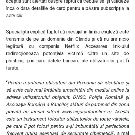
aceștia sunt alertați despre
faptul că trebuie să-și valideze
încă o dată detaliile de card pentru a păstra subscripția la
serviciu.
Specialiștii explică faptul că mesajul în limba engleză este
transmis de pe un domeniu din Olanda și că nu are nicio
legătură cu compania Netflix. Accesarea link-ului
redirecționează potențiala victimă către un site de
phishing, prin care datele bancare ale utilizatorilor pot fi
furate.
“
Pentru a antrena utilizatorii din România să identifice și
să evite cele mai întâlnite amenințări din mediul online la
adresa utilizatorului obișnuit, DNSC, Poliția Română și
Asociația Română a Băncilor, alături de parteneri din zona
privată au lansat site-ul www.sigurantaonline.ro. Acesta
este un instrument folositor utilizatorilor de toate vârstele,
pe care îl pot folosi pentru a-și îmbunătăți și perfecționa
frecvent rutina esențială de securitate cibernetică
“, a mai