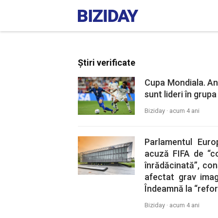
Știri verificate
Cupa Mondiala. Ang
sunt lideri în grupa
Biziday ·
acum 4 ani
Parlamentul Euro
acuză FIFA de “co
înrădăcinată”, co
afectat grav imagi
Îndeamnă la “refo
Biziday ·
acum 4 ani