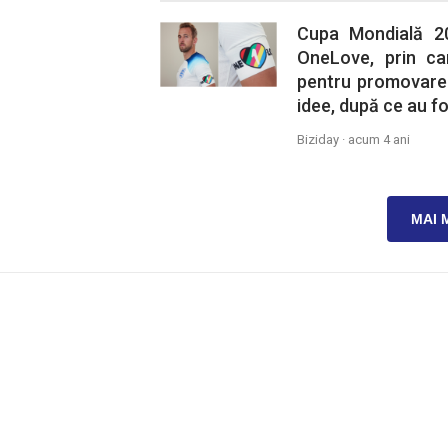
Cupa Mondială 20
OneLove, prin ca
pentru promovarea 
idee, după ce au f
Biziday ·
acum 4 ani
MAI 