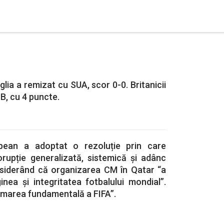
lia a remizat cu SUA, scor 0-0. Britanicii
 B, cu 4 puncte.
pean a adoptat o rezoluție prin care
rupție generalizată, sistemică și adânc
nsiderând că organizarea CM în Qatar “a
nea și integritatea fotbalului mondial”.
rmarea fundamentală a FIFA”.