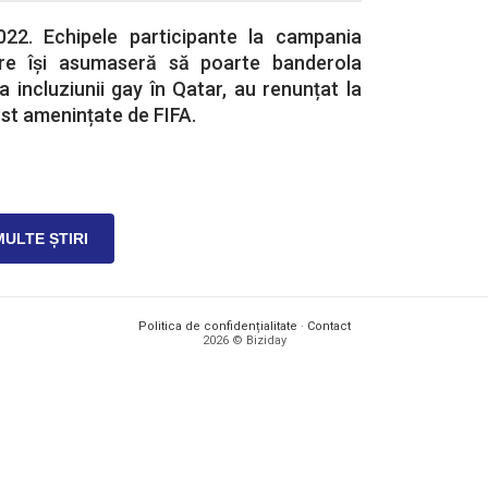
22. Echipele participante la campania
re își asumaseră să poarte banderola
incluziunii gay în Qatar, au renunțat la
ost amenințate de FIFA.
MULTE ȘTIRI
Politica de confidențialitate
·
Contact
2026 © Biziday