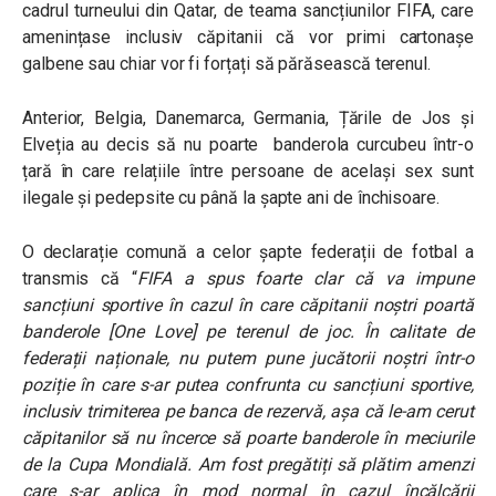
cadrul turneului din Qatar, de teama sancțiunilor FIFA, care
amenințase inclusiv căpitanii că vor primi cartonașe
galbene sau chiar vor fi forțați să părăsească terenul.
Anterior, Belgia, Danemarca, Germania, Țările de Jos și
Elveția au decis să nu poarte banderola curcubeu într-o
țară în care relațiile între persoane de același sex sunt
ilegale și pedepsite cu până la șapte ani de închisoare.
O declarație comună a celor șapte federații de fotbal a
transmis că “
FIFA a spus foarte clar că va impune
sancțiuni sportive în cazul în care căpitanii noștri poartă
banderole [One Love] pe terenul de joc. În calitate de
federații naționale, nu putem pune jucătorii noștri într-o
poziție în care s-ar putea confrunta cu sancțiuni sportive,
inclusiv trimiterea pe banca de rezervă, așa că le-am cerut
căpitanilor să nu încerce să poarte banderole în meciurile
de la Cupa Mondială.
Am fost pregătiți să plătim amenzi
care s-ar aplica în mod normal în cazul încălcării