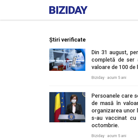
Știri verificate
Din 31 august, p
completă de ser 
valoare de 100 de l
Biziday ·
acum 5 ani
Persoanele care se
de masă în valoar
organizarea unor lo
s-au vaccinat cu
octombrie.
Biziday ·
acum 5 ani