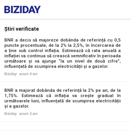
Știri verificate
BNR a decis să majoreze dobânda de referință cu 0,5
puncte procentuale, de la 2% la 2,5%, în încercarea de
a ține sub control inflația. Estimează că rata anuală a
inflației va continua să crească semnificativ în perioada
următoare și va ajunge ”la un nivel de două cifre”,
influențată de scumpirea electricității și a gazelor.
Biziday ·
acum 4 ani
BNR a majorat dobânda de referință la 2% pe an, de la
1,75%. Estimează că inflația va crește gradual în
următoarele luni, influențată de scumpirea electricității
și a gazelor.
Biziday ·
acum 5 ani