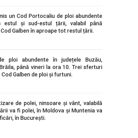
mis un Cod Portocaliu de ploi abundente
 estul și sud-estul țării, valabil până
Cod Galben în aproape tot restul țării.
de ploi abundente în județele Buzău,
Brăila, până vineri la ora 10. Trei sferturi
b Cod Galben de ploi și furtuni.
zare de polei, ninsoare și vânt, valabilă
ării va fi polei, în Moldova și Muntenia va
icări, în București.