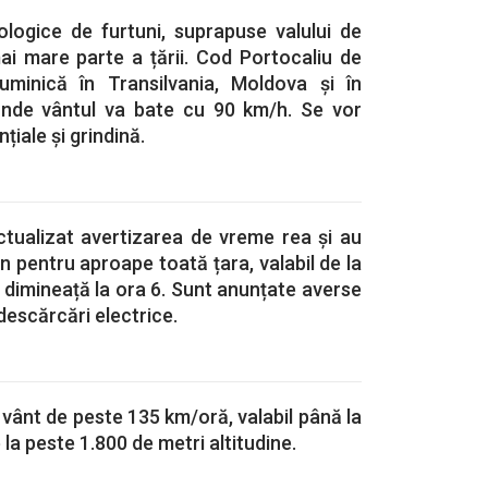
ologice de furtuni, suprapuse valului de
ai mare parte a țării. Cod Portocaliu de
 duminică în Transilvania, Moldova și în
 unde vântul va bate cu 90 km/h. Se vor
nțiale și grindină.
ctualizat avertizarea de vreme rea și au
 pentru aproape toată țara, valabil de la
dimineață la ora 6. Sunt anunțate averse
i descărcări electrice.
e vânt de peste 135 km/oră, valabil până la
la peste 1.800 de metri altitudine.