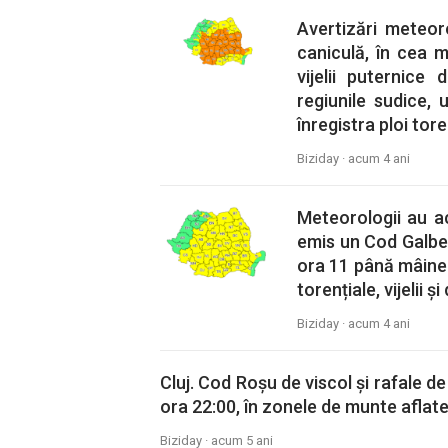
Avertizări meteor
caniculă, în cea m
vijelii puternice
regiunile sudice,
înregistra ploi tore
Biziday ·
acum 4 ani
Meteorologii au a
emis un Cod Galben
ora 11 până mâine 
torențiale, vijelii ș
Biziday ·
acum 4 ani
Cluj. Cod Roșu de viscol și rafale d
ora 22:00, în zonele de munte aflate 
Biziday ·
acum 5 ani