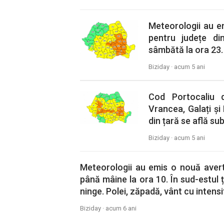
Meteorologii au e
pentru județe din
sâmbătă la ora 23. 
Biziday ·
acum 5 ani
Cod Portocaliu 
Vrancea, Galați și 
din țară se află su
Biziday ·
acum 5 ani
Meteorologii au emis o nouă averti
până mâine la ora 10. În sud-estul ț
ninge. Polei, zăpadă, vânt cu intensif
Biziday ·
acum 6 ani