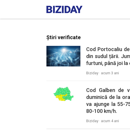
Știri verificate
Cod Portocaliu de 
din sudul țării. 
furtuni, până joi la
Biziday ·
acum 3 ani
Cod Galben de vân
duminică de la ora
va ajunge la 55-75
80-100 km/h.
Biziday ·
acum 4 ani