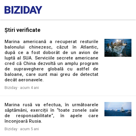
Știri verificate
Marina americană a recuperat resturile
balonului chinezesc, căzut în Atlantic,
după ce a fost doborât de un avion de
luptă al SUA. Serviciile secrete americane
cred că China dezvoltă un amplu program
de supraveghere globală cu astfel de
baloane, care sunt mai greu de detectat
decât aeronavele.
Biziday ·
acum 4 ani
Marina rusă va efectua, în următoarele
săptămâni, exerciții în “toate zonele sale
de responsabilitate“, în apele care
înconjoară Rusia.
Biziday ·
acum 5 ani