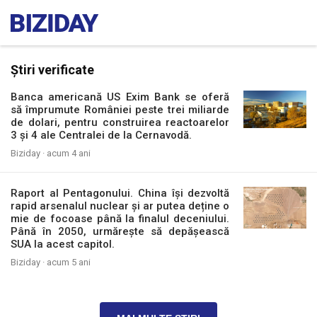
Știri verificate
Banca americană US Exim Bank se oferă
să împrumute României peste trei miliarde
de dolari, pentru construirea reactoarelor
3 și 4 ale Centralei de la Cernavodă.
Biziday ·
acum 4 ani
Raport al Pentagonului. China își dezvoltă
rapid arsenalul nuclear și ar putea deține o
mie de focoase până la finalul deceniului.
Până în 2050, urmărește să depășească
SUA la acest capitol.
Biziday ·
acum 5 ani