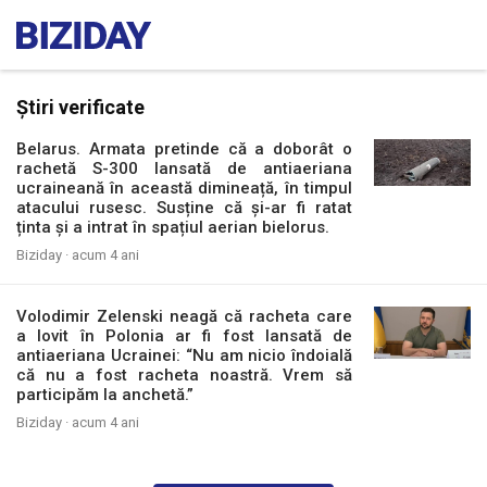
Știri verificate
Belarus. Armata pretinde că a doborât o
rachetă S-300 lansată de antiaeriana
ucraineană în această dimineață, în timpul
atacului rusesc. Susține că și-ar fi ratat
ținta și a intrat în spațiul aerian bielorus.
Biziday ·
acum 4 ani
Volodimir Zelenski neagă că racheta care
a lovit în Polonia ar fi fost lansată de
antiaeriana Ucrainei: “Nu am nicio îndoială
că nu a fost racheta noastră. Vrem să
participăm la anchetă.”
Biziday ·
acum 4 ani