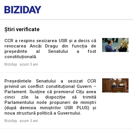
Știri verificate
CCR a respins sesizarea USR și a decis că
revocarea Ancăi Dragu din funcția de
președinte al Senatului a fost
constituțională.
Biziday ·
acum 5 ani
Președintele Senatului a sesizat CCR
privind un conflict constituțional Guvern –
Parlament. Susține că premierul Cîțu avea
cinci zile la dispoziție să trimită
Parlamentului noile propuneri de miniștri
(după demisia miniștrilor USR PLUS) și
noua structură politică a Guvernului.
Biziday ·
acum 5 ani