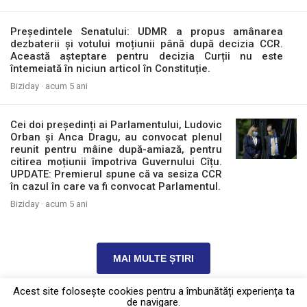
Președintele Senatului: UDMR a propus amânarea
dezbaterii și votului moțiunii până după decizia CCR.
Această așteptare pentru decizia Curții nu este
întemeiată în niciun articol în Constituție.
Biziday ·
acum 5 ani
Cei doi președinți ai Parlamentului, Ludovic
Orban și Anca Dragu, au convocat plenul
reunit pentru mâine după-amiază, pentru
citirea moțiunii împotriva Guvernului Cîțu.
UPDATE: Premierul spune că va sesiza CCR
în cazul în care va fi convocat Parlamentul.
Biziday ·
acum 5 ani
MAI MULTE ȘTIRI
Acest site foloseşte cookies pentru a îmbunătăți experiența ta
de navigare.