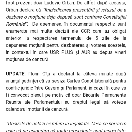
fost prezent doar Ludovic Orban. De altfel, după aceasta,
Orban declara că
“î
mpiedicarea prezentării și refuzul de a
dezbate o moțiune deja depusă sunt contrare Constituției
României”
.
De asemenea, în documentul respectiv, sunt
enumerate mai multe decizii ale CCR care au obligat
anterior la respectarea termenului de 5 zile de la
depunerea moțiunii pentru dezbaterea și votarea acesteia,
în contextul în care USR PLUS și AUR au depus vineri
moțiunea de cenzură.
UPDATE:
Florin Cîțu
a declarat la câteva minute după
anunțul ședinței că va sesiza Curtea Constituțională pentru
conflic juridic între Guvern şi Parlament, în cazul în care va
fi convocat plenul, pe motiv că doar Birourile Permanente
Reunite ale Parlamentului au dreptul legal să voteze
calendarul moțiunii de cenzură:
“Deciziile de astăzi se referă la legalitate. Ceea ce noi vrem
este să ne asigurăm că toate procedurile sunt respectate.