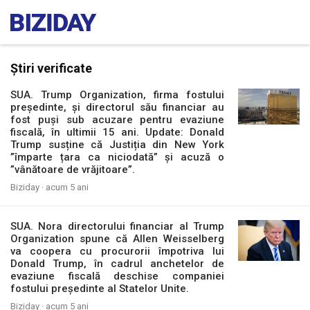
Știri verificate
SUA. Trump Organization, firma fostului
președinte, și directorul său financiar au
fost puși sub acuzare pentru evaziune
fiscală, în ultimii 15 ani. Update: Donald
Trump susține că Justiția din New York
”împarte țara ca niciodată” și acuză o
”vânătoare de vrăjitoare”.
Biziday ·
acum 5 ani
SUA. Nora directorului financiar al Trump
Organization spune că Allen Weisselberg
va coopera cu procurorii împotriva lui
Donald Trump, în cadrul anchetelor de
evaziune fiscală deschise companiei
fostului președinte al Statelor Unite.
Biziday ·
acum 5 ani