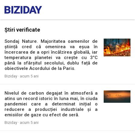
Știri verificate
Sondaj Nature. Majoritatea oamenilor de
știință cred că omenirea va eșua în
încercarea de a opri încălzirea globală, iar
temperatura planetei va crește cu 3°C
până la sfârșitul secolului, dublu față de
obiectivele Acordului de la Paris.
Biziday ·
acum 5 ani
Nivelul de carbon degajat în atmosferă a
atins un record istoric în luna mai, în ciuda
pandemiei care a determinat inițial o
reducere a producției industriale și a
emisiilor de gaze cu efect de seră.
Biziday ·
acum 5 ani