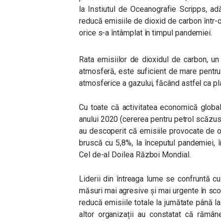
la Instiutul de Oceanografie Scripps, a
reducă emisiile de dioxid de carbon într-o
orice s-a întâmplat în timpul pandemiei.
Rata emisiilor de dioxidul de carbon, u
atmosferă, este suficient de mare pentru
atmosferice a gazului, făcând astfel ca p
Cu toate că activitatea economică global
anului 2020 (cererea pentru petrol scăzuse
au descoperit că emisiile provocate de 
bruscă cu 5,8%, la începutul pandemiei, 
Cel de-al Doilea Război Mondial.
Liderii din întreaga lume se confruntă c
măsuri mai agresive și mai urgente în scop
reducă emisiile totale la jumătate până la 
altor organizații au constatat că rămân