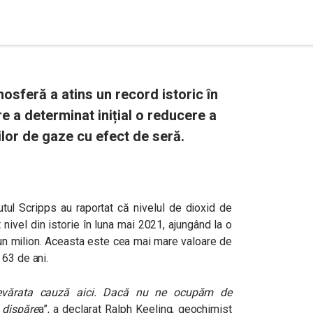
osferă a atins un record istoric în
e a determinat inițial o reducere a
iilor de gaze cu efect de seră.
utul Scripps au raportat că nivelul de dioxid de
 nivel din istorie în luna mai 2021, ajungând la o
un milion. Aceasta este cea mai mare valoare de
 63 de ani.
 adevărata cauză aici. Dacă nu ne ocupăm de
 dispăre
a
”, a declarat Ralph Keeling, geochimist