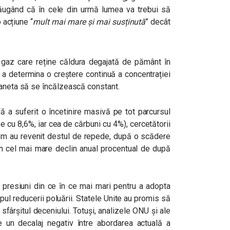
dăugând că în cele din urmă lumea va trebui să
 acțiune “
mult mai mare și mai susținută
” decât
n gaz care reține căldura degajată de pământ în
 a determina o creștere continuă a concentrației
laneta să se încălzească constant.
ă a suferit o încetinire masivă pe tot parcursul
 cu 8,6%, iar cea de cărbuni cu 4%), cercetătorii
om au revenit destul de repede, după o scădere
în cel mai mare declin anual procentual de după
u presiuni din ce în ce mai mari pentru a adopta
ul reducerii poluării. Statele Unite au promis să
sfârșitul deceniului. Totuși, analizele ONU și ale
e un decalaj negativ între abordarea actuală a