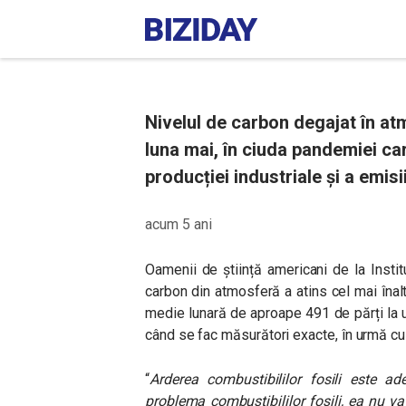
Nivelul de carbon degajat în atm
luna mai, în ciuda pandemiei car
producției industriale și a emis
acum 5 ani
Oamenii de știință americani de la Instit
carbon din atmosferă a atins cel mai înalt
medie lunară de aproape 491 de părți la 
când se fac măsurători exacte, în urmă cu
“
Arderea combustibililor fosili este
problema combustibililor fosili, ea nu va