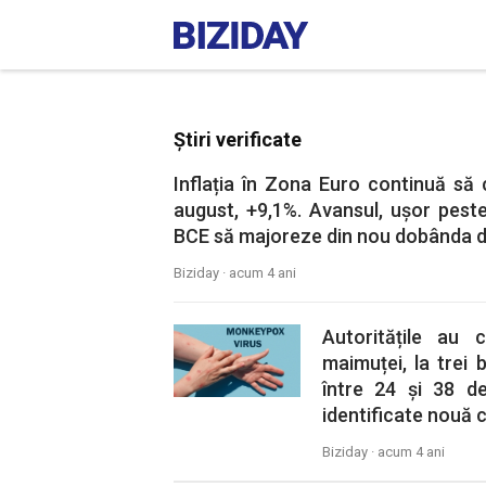
Știri verificate
Inflația în Zona Euro continuă să 
august, +9,1%. Avansul, ușor peste 
BCE să majoreze din nou dobânda de
Biziday ·
acum 4 ani
Autoritățile au 
maimuței, la trei 
între 24 și 38 d
identificate nouă c
Biziday ·
acum 4 ani