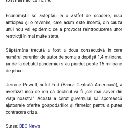
fost mai mici cu 10,7%.
Economiștii se așteptau la o astfel de scădere, însă
anticipau și o revenire, care acum este incertă, din cauza
unui nou val epidemic ce a provocat reintroducerea unor
restricții în mai multe state.
Săptămâna trecută a fost a doua consecutivă în care
numărul cererilor de ajutor de șomaj a depășit 1,4 milioane,
iar de la debutul pandemiei s-au pierdut peste 15 milioane
de joburi.
Jerome Powell, șeful Fed (Banca Centrală Americană), a
avertizat încă de ieri că declinul va fi „cel mai sever din
viața noastră”. Acesta a cerut guvernului să sporească
ajutoarele oferite gospodăriilor și firmelor, pentru a putea
contracara criza.
Sursa:
BBC News