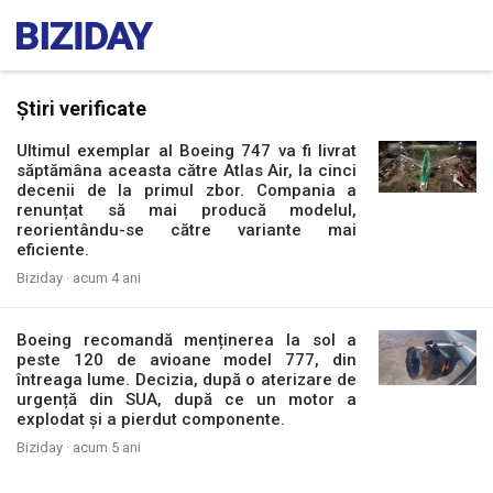
Știri verificate
Ultimul exemplar al Boeing 747 va fi livrat
săptămâna aceasta către Atlas Air, la cinci
decenii de la primul zbor. Compania a
renunțat să mai producă modelul,
reorientându-se către variante mai
eficiente.
Biziday ·
acum 4 ani
Boeing recomandă menținerea la sol a
peste 120 de avioane model 777, din
întreaga lume. Decizia, după o aterizare de
urgență din SUA, după ce un motor a
explodat și a pierdut componente.
Biziday ·
acum 5 ani