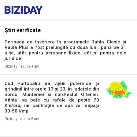
Știri verificate
Perioada de înscriere în programele Rabla Clasic și
Rabla Plus a fost prelungită cu două luni, până pe 31
iulie, atât pentru persoane fizice, cât și pentru cele
juridice.
Biziday ·
acum 4 ani
Cod Portocaliu de vijelii puternice și
grindină între orele 13 și 23, în județele din
nordul Munteniei și nord-estul Olteniei.
Vântul va bate cu rafale de peste 70
Km/oră, iar cantitățile de apă vor depăși
30-50 l/mp
Biziday ·
acum 5 ani