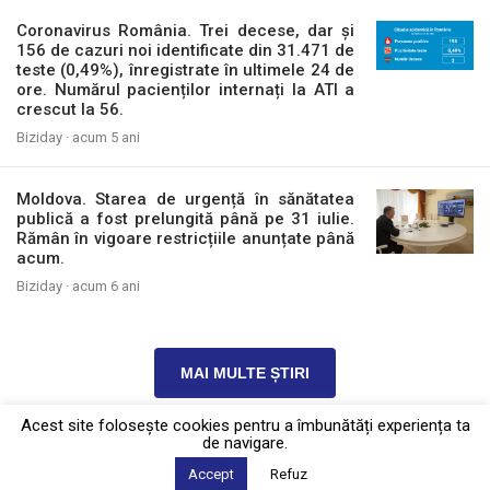
Coronavirus România. Trei decese, dar și
156 de cazuri noi identificate din 31.471 de
teste (0,49%), înregistrate în ultimele 24 de
ore. Numărul pacienților internați la ATI a
crescut la 56.
Biziday ·
acum 5 ani
Moldova. Starea de urgență în sănătatea
publică a fost prelungită până pe 31 iulie.
Rămân în vigoare restricțiile anunțate până
acum.
Biziday ·
acum 6 ani
MAI MULTE ȘTIRI
Acest site foloseşte cookies pentru a îmbunătăți experiența ta
de navigare.
Politica de confidențialitate
·
Contact
Accept
Refuz
2026 © Biziday