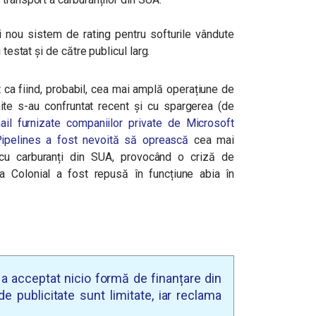
ui nou sistem de rating pentru softurile vândute
 testat și de către publicul larg.
t ca fiind, probabil, cea mai amplă operațiune de
Unite s-au confruntat recent și cu spargerea (de
ail furnizate companiilor private de Microsoft
Pipelines a fost nevoită să oprească
cea mai
cu carburanți din SUA, provocând o criză de
ta Colonial a fost repusă în funcțiune abia în
u a acceptat nicio formă de finanțare din
e publicitate sunt limitate, iar reclama