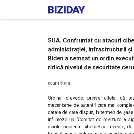
SUA. Confruntat cu atacuri cib
administrației, infrastructurii ș
Biden a semnat un ordin executiv
ridică nivelul de securitate cer
acum 5 ani
Ordinul prevede, printre altele, că s
mecanisme de autentificare mai complexe 
datele de care dispun, în termen de șase
înființeze un “Comitet de revizuire a sig
marile incidente cibernetice recente, d
trecută asupra celei mai mari conducte de 