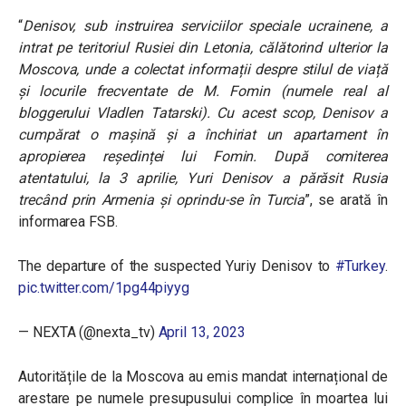
“
Denisov, sub instruirea serviciilor speciale ucrainene, a
intrat pe teritoriul Rusiei din Letonia, călătorind ulterior la
Moscova, unde a colectat informații despre stilul de viață
și locurile frecventate de M. Fomin (numele real al
bloggerului Vladlen Tatarski). Cu acest scop, Denisov a
cumpărat o mașină și a închiriat un apartament în
apropierea reședinței lui Fomin. După comiterea
atentatului, la 3 aprilie, Yuri Denisov a părăsit Rusia
trecând prin Armenia și oprindu-se în Turcia
”, se arată în
informarea FSB.
The departure of the suspected Yuriy Denisov to
#Turkey
.
pic.twitter.com/1pg44piyyg
— NEXTA (@nexta_tv)
April 13, 2023
Autoritățile de la Moscova au emis mandat internațional de
arestare pe numele presupusului complice în moartea lui