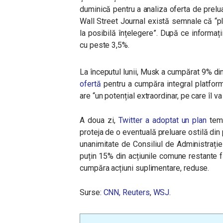
duminică pentru a analiza oferta de prelu
Wall Street Journal există semnale că “
p
la posibilă înțelegere
”. După ce informații
cu peste 3,5%.
La începutul lunii, Musk a cumpărat 9% din 
ofertă
pentru a cumpăra integral platform
are “
un potențial extraordinar, pe care îl v
A doua zi,
Twitter a adoptat un plan
temp
proteja de o eventuală preluare ostilă din 
unanimitate de Consiliul de Administrație
puțin 15% din acțiunile comune restante fă
cumpăra acțiuni suplimentare, reduse.
Surse:
CNN,
Reuters
,
WSJ
.