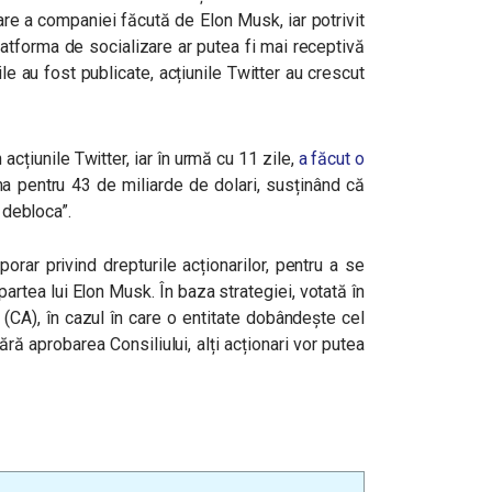
are a companiei făcută de Elon Musk, iar potrivit
latforma de socializare ar putea fi mai receptivă
le au fost publicate, acțiunile Twitter au crescut
acțiunile Twitter, iar în urmă cu 11 zile,
a făcut o
a pentru 43 de miliarde de dolari, susținând că
a debloca
”.
orar privind drepturile acționarilor, pentru a se
partea lui Elon Musk. În baza strategiei, votată în
 (CA), în cazul în care o entitate dobândește cel
ră aprobarea Consiliului, alți acționari vor putea