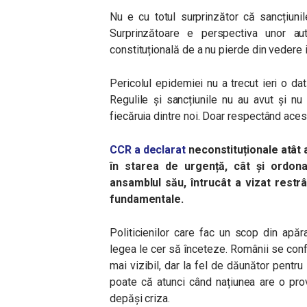
Nu e cu totul surprinzător că sancțiunile
Surprinzătoare e perspectiva unor auto
constituțională de a nu pierde din vedere i
Pericolul epidemiei nu a trecut ieri o d
Regulile și sancțiunile nu au avut și nu 
fiecăruia dintre noi. Doar respectând aces
CCR a declarat
neconstituționale atât 
în starea de urgență, cât și ordona
ansamblul său, întrucât a vizat restrân
fundamentale.
Politicienilor care fac un scop din apăra
legea le cer să înceteze. Românii se confrun
mai vizibil, dar la fel de dăunător pentru
poate că atunci când națiunea are o prov
depăși criza.