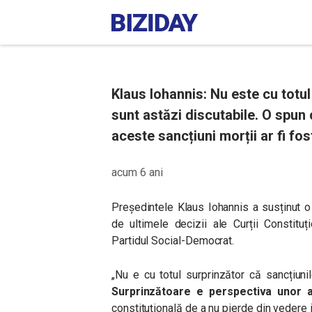
Klaus Iohannis: Nu este cu totu
sunt astăzi discutabile. O spun 
aceste sancțiuni morții ar fi fos
acum 6 ani
Președintele Klaus Iohannis a susținut o
de ultimele decizii ale Curții Constituț
Partidul Social-Democrat.
„Nu e cu totul surprinzător că sancțiunil
Surprinzătoare e perspectiva unor au
constituțională de a nu pierde din vedere 