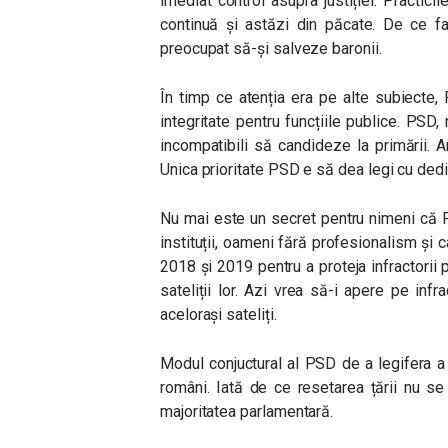
imediat control asupra justiției. Practicil
continuă și astăzi din păcate. De ce f
preocupat să-și salveze baronii.
În timp ce atenția era pe alte subiecte
integritate pentru funcțiile publice. PSD,
incompatibili să candideze la primării. A
Unica prioritate PSD e să dea legi cu dedic
Nu mai este un secret pentru nimeni că 
instituții, oameni fără profesionalism și 
2018 și 2019 pentru a proteja infractorii
sateliții lor. Azi vrea să-i apere pe infra
acelorași sateliți.
Modul conjuctural al PSD de a legifera a
români. Iată de ce resetarea țării nu s
majoritatea parlamentară.