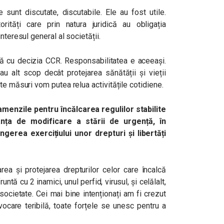
 sunt discutate, discutabile. Ele au fost utile.
rități care prin natura juridică au obligația
nteresul general al societății.
ată cu decizia CCR. Responsabilitatea e aceeași.
au alt scop decât protejarea sănătății și vieții
te măsuri vom putea relua activitățile cotidiene.
amenzile pentru încălcarea regulilor stabilite
nța de modificare a stării de urgență, în
gerea exercițiului unor drepturi și libertăți
rea și protejarea drepturilor celor care încalcă
tă cu 2 inamici, unul perfid, virusul, și celălalt,
 societate. Cei mai bine intenționați am fi crezut
ocare teribilă, toate forțele se unesc pentru a