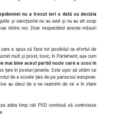
epidemiei nu a trecut ieri o dată cu decizia
gulile și sancțiunile nu au avut și nu au alt scop
căruia dintre noi. Doar respectând aceste măsuri
 care a spus că face tot posibilul ca efortul de
ucrat mult și prost, toxic, în Parlament, așa cum
ie mai bine acest partid nociv care a scos în
us țara în posturi jenante. Este ușor să uităm ce
unctul de a scoate țara de pe parcursul european.
gice au darul de a ne reaminti de ce e în stare
za atâta timp cât PSD continuă să controleze
a.