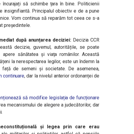
 încurajați să schimbe țara în bine. Politicienii
e insignifiantă. Principalul obiectiv e de a pune
nice. Vom continua să reparăm tot ceea ce s-a
at președintele.
mediat după anunțarea deciziei
:
Decizia CCR
stă decizie, guvernul, autoritățile, se poate
apere sănătatea și viața românilor. Această
tățeni la nerespectarea legilor, este un îndemn la
t față de semeni și societate.
De asemenea,
n continuare
, dar la nivelul
anterior ordonanței de
nționează să modifice legislația de funcționare
a mecanismului de alegere a judecătorilor, dar
i.
neconstituțională și legea prin care erau
ale militarilor și polițiștilor, astfel că pensiile