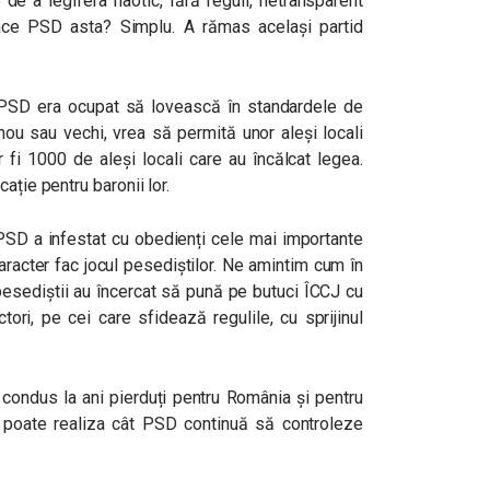
e de a legifera haotic, fără reguli, netransparent
ace PSD asta? Simplu. A rămas același partid
, PSD era ocupat să lovească în standardele de
 nou sau vechi, vrea să permită unor aleși locali
r fi 1000 de aleși locali care au încălcat legea.
ație pentru baronii lor.
PSD a infestat cu obedienți cele mai importante
caracter fac jocul pesediștilor. Ne amintim cum în
 pesediștii au încercat să pună pe butuci ÎCCJ cu
ctori, pe cei care sfidează regulile, cu sprijinul
 condus la ani pierduți pentru România și pentru
e poate realiza cât PSD continuă să controleze