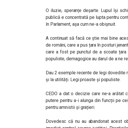
O iluzie, speranțe deșarte. Lupul își sch
publică e concentrată pe lupta pentru contr
în Parlament, așa cum ne-a obișnuit.
A continuat să facă ce știe mai bine aces
de români, care a pus țara în posturi jenan
care a fost pe punctul de a scoate țara 
populiste, demagogice au darul de a ne re
Dau 2 exemple recente de legi dovedite ne
și la utilități. Legi proaste și populiste.
CEDO a dat o decizie care ne-a arătat ca
putere pentru a-i alunga din funcții pe c
pentru amnistii și grațieri.
Dovedesc că nu au abandonat acest obi