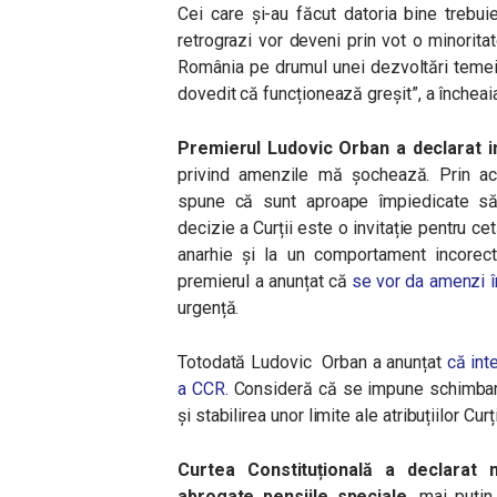
Cei care și-au făcut datoria bine trebuie
retrograzi vor deveni prin vot o minoritat
România pe drumul unei dezvoltări temei
dovedit că funcționează greșit”, a încheai
Premierul Ludovic Orban a declarat i
privind amenzile mă șochează. Prin acea
spune că sunt aproape împiedicate să 
decizie a Curții este o invitație pentru ce
anarhie și la un comportament incorec
premierul a anunțat că
se vor da amenzi î
urgență.
Totodată Ludovic Orban a anunțat
că inte
a CCR.
Consideră că se impune schimbare
și stabilirea unor limite ale atribuțiilor Curți
Curtea Constituțională a declarat 
abrogate pensiile speciale
, mai puțin 