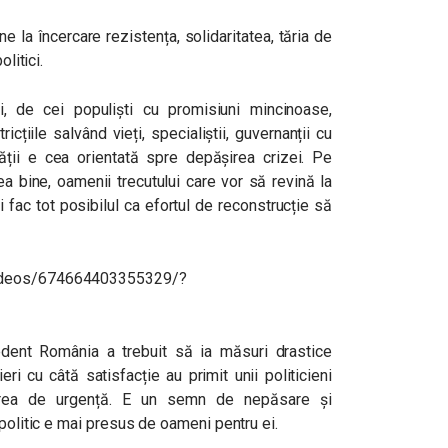
 la încercare rezistența, solidaritatea, tăria de
litici.
, de cei populiști cu promisiuni mincinoase,
icțiile salvând vieți, specialiștii, guvernanții cu
ții e cea orientată spre depășirea crizei. Pe
ea bine, oamenii trecutului care vor să revină la
ăi fac tot posibilul ca efortul de reconstrucție să
videos/674664403355329/?
dent România a trebuit să ia măsuri drastice
ri cu câtă satisfacție au primit unii politicieni
area de urgență. E un semn de nepăsare și
 politic e mai presus de oameni pentru ei.