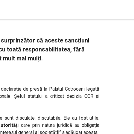
l surprinzător că aceste sancțiuni
cu toată responsabilitatea, fără
t mult mai mulți.
 declarație de presă la Palatul Cotroceni legată
ionale. Șeful statului a criticat decizia CCR și
e sunt discutate, discutabile. Ele au fost utile.
torități
care prin natura juridică au obligația
interesul general al societății” a adăugat acesta.