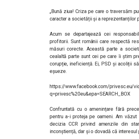
„Bună ziua! Criza pe care o traversăm pune
caracter a societății și a reprezentanților po
Acum se departajează cei responsabili
profitorii. Sunt românii care respectă restr
măsuri corecte. Această parte a societă
cealaltă parte sunt cei pe care îi știm pr
corupție, ineficiență. Ei, PSD și acoliții s
eșueze.
https://www.facebook.com/privesc.eu/
q=privesc%20eu&epa=SEARCH_BOX
Confruntată cu o amenințare fără prece
pentru a-i proteja pe oameni. Am văzut ie
decizia CCR privind amenzile din st
inconștiență, dar și o dovadă că interesul