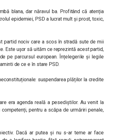
imbă blana, dar năravul ba. Profitând că atenția
olul epidemiei, PSD a lucrat mult și prost, toxic,
t partid nociv care a scos în stradă sute de mii
te. Este ușor să uităm ce reprezintă acest partid,
de pe parcursul european. Înțelegerile și legile
aminti de ce e în stare PSD.
constituționale: suspendarea plăților la credite
re era agenda reală a pesediștilor. Au venit la
ei competenți, pentru a scăpa de urmăriri penale,
ectiv. Dacă ar putea și nu s-ar teme ar face