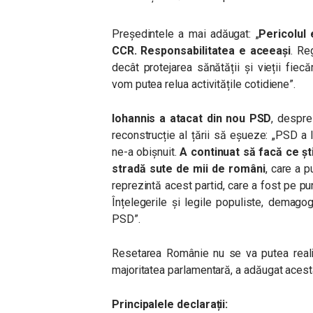
Președintele a mai adăugat: „
Pericolul 
CCR. Responsabilitatea e aceeași
. Re
decât protejarea sănătății și vieții fie
vom putea relua activitățile cotidiene”.
Iohannis a atacat din nou PSD
, despre
reconstrucție al țării să eșueze: „PSD a l
ne-a obișnuit.
A continuat să facă ce șt
stradă sute de mii de români
, care a p
reprezintă acest partid, care a fost pe p
Înțelegerile și legile populiste, demago
PSD”.
Resetarea Românie nu se va putea reali
majoritatea parlamentară, a adăugat acest
Principalele declarații: