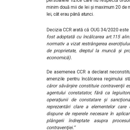
persoanele fizice care nu respectă ordona
minim două mii de lei și maximum 20 de mi
lei, cât erau până atunci.
Decizia CCR arată că OUG 34/2020 este n
fost adoptată cu încălcarea art.115 alin.
normativ a vizat restrângerea exercițiului
de proprietate, dreptul la muncă și prot
economică).
De asemenea CCR a declarat neconstituț
amenzile pentru încălcarea regimului st
căror săvârşire constituie contravenţii e
agentului constatator, fără ca legiuito
operaţiunii de constatare şi sancţio
reprezentări clare a elementelor care
dispune de reperele necesare în
aplicar
plângerii îndreptate asupra
procesu
contravenţiei.”