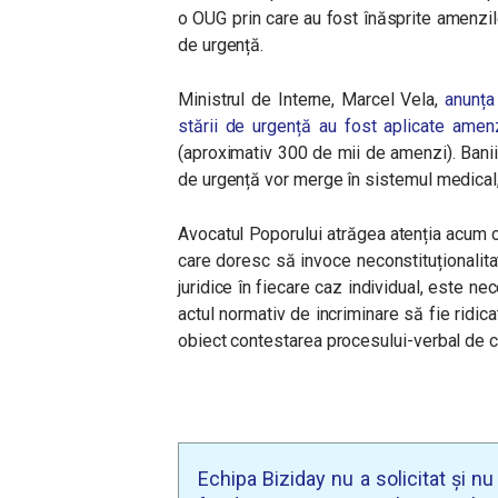
o OUG prin care au fost înăsprite amenzile
de urgență.
Ministrul de Interne, Marcel Vela,
anunța
stării de urgență au fost aplicate amen
(aproximativ 300 de mii de amenzi). Banii 
de urgență vor merge în sistemul medical, 
Avocatul Poporului atrăgea atenția acum 
care doresc să invoce neconstituționalita
juridice în fiecare caz individual, este ne
actul normativ de incriminare să fie ridica
obiect contestarea procesului-verbal de c
Echipa Biziday nu a solicitat și n