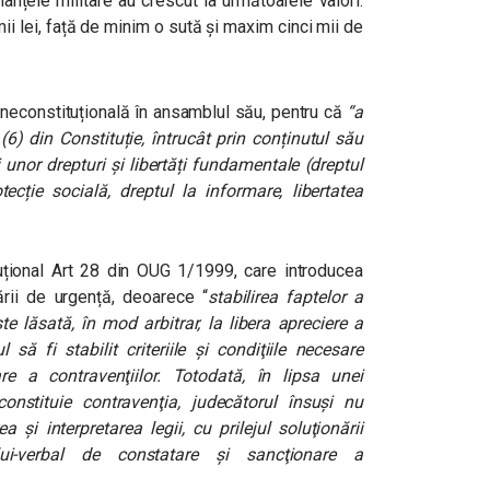
nțele militare au crescut la următoarele valori:
i lei, față de minim o sută și maxim cinci mii de
econstituțională în ansamblul său, pentru că
“a
(6) din Constituție, întrucât prin conținutul său
 unor drepturi și libertăți fundamentale (dreptul
ecție socială, dreptul la informare, libertatea
ional Art 28 din OUG 1/1999, care introducea
ării de urgență, deoarece “
stabilirea faptelor a
ste lăsată, în
mod arbitrar, la libera apreciere a
rul să fi
stabilit criteriile şi condiţiile necesare
nare a
contravenţiilor. Totodată, în lipsa unei
constituie contravenţia, judecătorul însuşi nu
ea şi interpretarea legii, cu prilejul soluţionării
lui-verbal de constatare şi sancţionare a