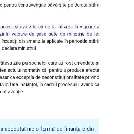
 pentru contravențiile săvârșite pe durata stării
 acum câteva zile că de la intrarea în vigoare a
zii în valoare de șase sute de milioane de lei
încasați din amenzile aplicate în perioada stării
declara ministrul.
câteva zile persoanelor care au fost amendate şi
tea actului normativ că, pentru a produce efecte
cesar ca excepția de neconstituționalitate privind
tă în fața instanței, în cadrul procesului având ca
ontravenție.
u a acceptat nicio formă de finanțare din