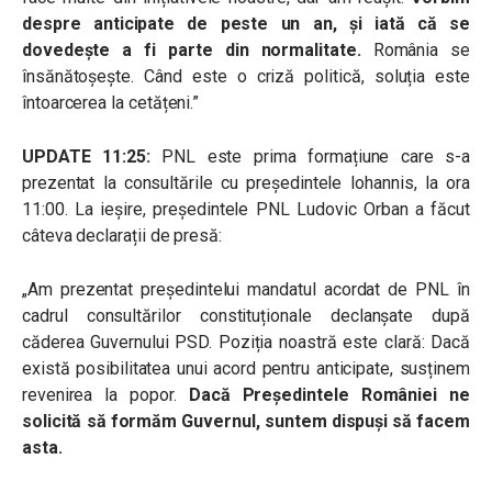
despre anticipate de peste un an, și iată că se
dovedește a fi parte din normalitate.
România se
însănătoșește. Când este o criză politică, soluția este
întoarcerea la cetățeni.”
UPDATE 11:25:
PNL este prima formațiune care s-a
prezentat la consultările cu președintele Iohannis, la ora
11:00. La ieșire, președintele PNL Ludovic Orban a făcut
câteva declarații de presă:
„Am prezentat președintelui mandatul acordat de PNL în
cadrul consultărilor constituționale declanșate după
căderea Guvernului PSD. Poziția noastră este clară: Dacă
există posibilitatea unui acord pentru anticipate, susținem
revenirea la popor.
Dacă Președintele României ne
solicită să formăm Guvernul, suntem dispuși să facem
asta.