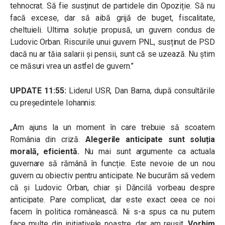
tehnocrat. Să fie susținut de partidele din Opoziție. Să nu
facă excese, dar să aibă grijă de buget, fiscalitate,
cheltuieli. Ultima soluție propusă, un guvern condus de
Ludovic Orban. Riscurile unui guvern PNL, susținut de PSD
dacă nu ar tăia salarii și pensii, sunt că se uzează. Nu știm
ce măsuri vrea un astfel de guvern.”
UPDATE 11:55:
Liderul USR, Dan Barna, după consultările
cu președintele Iohannis:
„Am ajuns la un moment în care trebuie să scoatem
România din criză.
Alegerile anticipate sunt soluția
morală, eficientă.
Nu mai sunt argumente ca actuala
guvernare să rămână în funcție. Este nevoie de un nou
guvern cu obiectiv pentru anticipate. Ne bucurăm să vedem
că și Ludovic Orban, chiar și Dăncilă vorbeau despre
anticipate. Pare complicat, dar este exact ceea ce noi
facem în politica românească. Ni s-a spus ca nu putem
face multe din inițiativele noastre, dar am reușit.
Vorbim