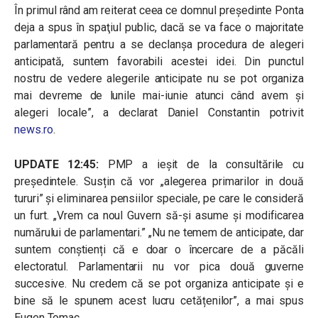
În primul rând am reiterat ceea ce domnul preşedinte Ponta
deja a spus în spaţiul public, dacă se va face o majoritate
parlamentară pentru a se declanşa procedura de alegeri
anticipată, suntem favorabili acestei idei. Din punctul
nostru de vedere alegerile anticipate nu se pot organiza
mai devreme de lunile mai-iunie atunci când avem şi
alegeri locale”, a declarat Daniel Constantin potrivit
news.ro
.
UPDATE 12:45:
PMP a ieșit de la consultările cu
președintele. Susțin că vor „alegerea primarilor in două
tururi” și eliminarea pensiilor speciale, pe care le consideră
un furt. „Vrem ca noul Guvern să-și asume și modificarea
numărului de parlamentari.” „Nu ne temem de anticipate, dar
suntem conștienți că e doar o încercare de a păcăli
electoratul. Parlamentarii nu vor pica două guverne
succesive. Nu credem că se pot organiza anticipate și e
bine să le spunem acest lucru cetățenilor”, a mai spus
Eugen Tomac.