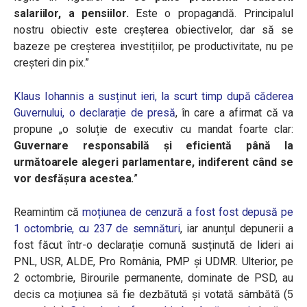
salariilor, a pensiilor.
Este o propagandă. Principalul
nostru obiectiv este creșterea obiectivelor, dar să se
bazeze pe creșterea investițiilor, pe productivitate, nu pe
creșteri din pix.”
Klaus Iohannis a susținut ieri, la scurt timp după căderea
Guvernului, o declarație de presă
, în care a afirmat că va
propune „o soluție de executiv cu mandat foarte clar:
Guvernare responsabilă și eficientă până la
următoarele alegeri parlamentare, indiferent când se
vor desfășura acestea.
”
Reamintim că
moțiunea de cenzură a fost fost depusă pe
1 octombrie, cu 237 de semnături
, iar anunțul depunerii a
fost făcut într-o declarație comună susținută de lideri ai
PNL, USR, ALDE, Pro România, PMP și UDMR. Ulterior, pe
2 octombrie, Birourile permanente, dominate de PSD, au
decis ca moțiunea să fie dezbătută și votată sâmbătă (5