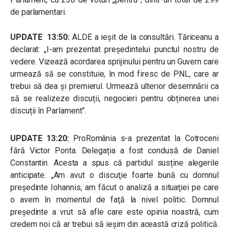
de parlamentari.
UPDATE 13:50:
ALDE a ieșit de la consultări. Tăriceanu a
declarat: „I-am prezentat președintelui punctul nostru de
vedere. Vizează acordarea sprijinului pentru un Guvern care
urmează să se constituie, în mod firesc de PNL, care ar
trebui să dea și premierul. Urmează ulterior desemnării ca
să se realizeze discuții, negocieri pentru obținerea unei
discuții în Parlament”.
UPDATE 13:20:
ProRomânia s-a prezentat la Cotroceni
fără Victor Ponta. Delegația a fost condusă de Daniel
Constantin. Acesta a spus că partidul susține alegerile
anticipate. „
Am avut o discuţie foarte bună cu domnul
preşedinte Iohannis, am făcut o analiză a situaţiei pe care
o avem în momentul de faţă la nivel politic. Domnul
preşedinte a vrut să afle care este opinia noastră, cum
credem noi că ar trebui să ieşim din această criză politică.