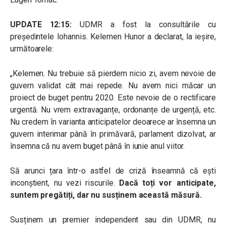
UPDATE 12:15:
UDMR a fost la consultările cu
președintele Iohannis. Kelemen Hunor a declarat, la ieșire,
următoarele:
„Kelemen. Nu trebuie să pierdem nicio zi, avem nevoie de
guvern validat cât mai repede. Nu avem nici măcar un
proiect de buget pentru 2020. Este nevoie de o rectificare
urgentă. Nu vrem extravaganțe, ordonanțe de urgență, etc.
Nu credem în varianta anticipatelor deoarece ar însemna un
guvern interimar până în primăvară, parlament dizolvat, ar
însemna că nu avem buget până în iunie anul viitor.
Să arunci țara într-o astfel de criză înseamnă că ești
inconștient, nu vezi riscurile.
Dacă toți vor anticipate,
suntem pregătiți, dar nu susținem această măsură.
Susținem un premier independent sau din UDMR, nu