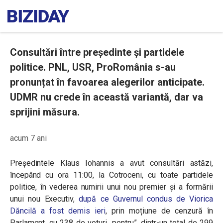
Consultări între președinte și partidele
politice. PNL, USR, ProRomânia s-au
pronunțat în favoarea alegerilor anticipate.
UDMR nu crede în această variantă, dar va
sprijini măsura.
acum 7 ani
Președintele Klaus Iohannis a avut consultări astăzi,
începând cu ora 11:00, la Cotroceni, cu toate partidele
politice, în vederea numirii unui nou premier și a formării
unui nou Executiv,
după ce Guvernul condus de Viorica
Dăncilă a fost demis ieri
, prin moțiune de cenzură în
Parlament, cu 238 de voturi „pentru”, dintr-un total de 299