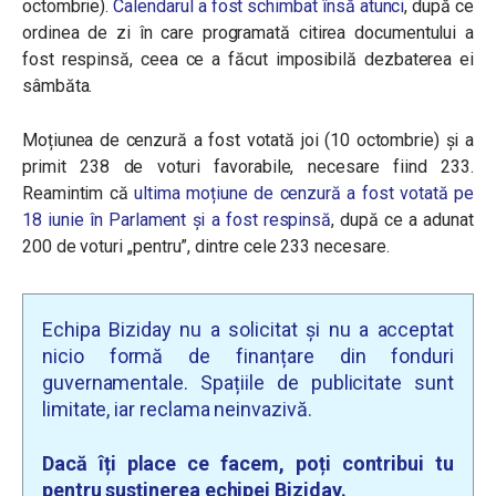
octombrie).
Calendarul a fost schimbat însă atunci
, după ce
ordinea de zi în care programată citirea documentului a
fost respinsă, ceea ce a făcut imposibilă dezbaterea ei
sâmbăta.
Moțiunea de cenzură a fost votată joi (10 octombrie) și a
primit 238 de voturi favorabile, necesare fiind 233.
Reamintim că
ultima moțiune de cenzură a fost votată pe
18 iunie în Parlament și a fost respinsă
, după ce a adunat
200 de voturi „pentru”, dintre cele 233 necesare.
Echipa Biziday nu a solicitat și nu a acceptat
nicio formă de finanțare din fonduri
guvernamentale. Spațiile de publicitate sunt
limitate, iar reclama neinvazivă.
Dacă îți place ce facem, poți contribui tu
pentru susținerea echipei Biziday.