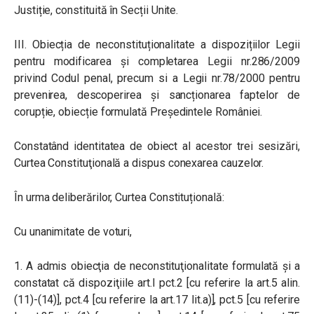
Justiție, constituită în Secții Unite.
III. Obiecția de neconstituționalitate a dispozițiilor Legii
pentru modificarea și completarea Legii nr.286/2009
privind Codul penal, precum si a Legii nr.78/2000 pentru
prevenirea, descoperirea și sancționarea faptelor de
corupție, obiecție formulată Președintele României.
Constatând identitatea de obiect al acestor trei sesizări,
Curtea Constituţională a dispus conexarea cauzelor.
În urma deliberărilor, Curtea Constituțională:
Cu unanimitate de voturi,
1. A admis obiecţia de neconstituţionalitate formulată şi a
constatat că dispoziţiile art.I pct.2 [cu referire la art.5 alin.
(11)-(14)], pct.4 [cu referire la art.17 lit.a)], pct.5 [cu referire