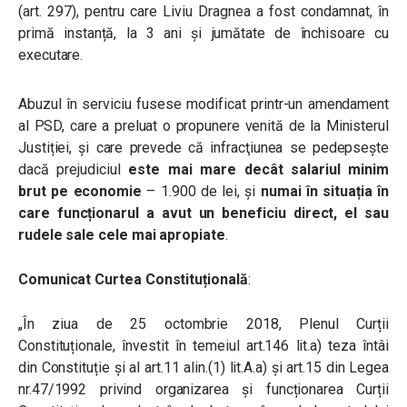
(art. 297), pentru care Liviu Dragnea a fost condamnat, în
primă instanță, la 3 ani și jumătate de închisoare cu
executare.
Abuzul în serviciu fusese modificat printr-un amendament
al PSD, care a preluat o propunere venită de la Ministerul
Justiției, și care prevede că infracţiunea se pedepseşte
dacă prejudiciul
este mai mare decât salariul minim
brut pe economie
– 1.900 de lei, și
numai în situația în
care funcționarul a avut un beneficiu direct, el sau
rudele sale cele mai apropiate
.
Comunicat Curtea Constituțională
:
„În ziua de 25 octombrie 2018, Plenul Curții
Constituționale, învestit în temeiul art.146 lit.a) teza întâi
din Constituție și al art.11 alin.(1) lit.A.a) și art.15 din Legea
nr.47/1992 privind organizarea și funcționarea Curții