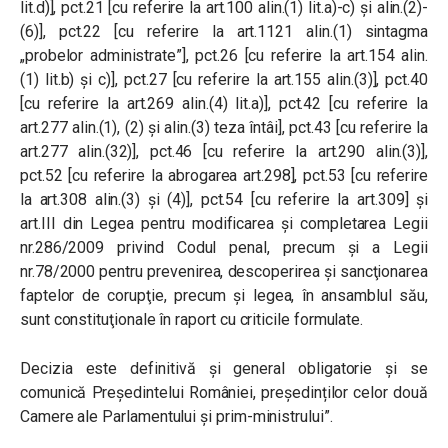
lit.d)], pct.21 [cu referire la art.100 alin.(1) lit.a)-c) şi alin.(2)-
(6)], pct.22 [cu referire la art.1121 alin.(1) sintagma
„probelor administrate”], pct.26 [cu referire la art.154 alin.
(1) lit.b) şi c)], pct.27 [cu referire la art.155 alin.(3)], pct.40
[cu referire la art.269 alin.(4) lit.a)], pct.42 [cu referire la
art.277 alin.(1), (2) și alin.(3) teza întâi], pct.43 [cu referire la
art.277 alin.(32)], pct.46 [cu referire la art.290 alin.(3)],
pct.52 [cu referire la abrogarea art.298], pct.53 [cu referire
la art.308 alin.(3) şi (4)], pct.54 [cu referire la art.309] şi
art.III din Legea pentru modificarea și completarea Legii
nr.286/2009 privind Codul penal, precum şi a Legii
nr.78/2000 pentru prevenirea, descoperirea şi sancţionarea
faptelor de corupţie, precum și legea, în ansamblul său,
sunt constituţionale în raport cu criticile formulate.
Decizia este definitivă și general obligatorie și se
comunică Președintelui României, președinților celor două
Camere ale Parlamentului și prim-ministrului”.