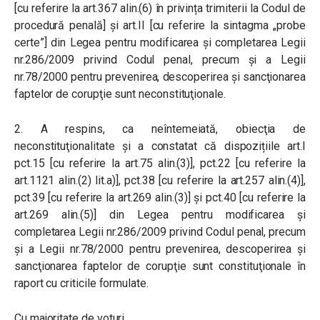
[cu referire la art.367 alin.(6) în privința trimiterii la Codul de
procedură penală] și art.II [cu referire la sintagma „probe
certe”] din Legea pentru modificarea și completarea Legii
nr.286/2009 privind Codul penal, precum şi a Legii
nr.78/2000 pentru prevenirea, descoperirea şi sancţionarea
faptelor de corupţie sunt neconstituţionale.
2. A respins, ca neîntemeiată, obiecţia de
neconstituţionalitate şi a constatat că dispozițiile art.I
pct.15 [cu referire la art.75 alin.(3)], pct.22 [cu referire la
art.1121 alin.(2) lit.a)], pct.38 [cu referire la art.257 alin.(4)],
pct.39 [cu referire la art.269 alin.(3)] și pct.40 [cu referire la
art.269 alin.(5)] din Legea pentru modificarea și
completarea Legii nr.286/2009 privind Codul penal, precum
şi a Legii nr.78/2000 pentru prevenirea, descoperirea şi
sancţionarea faptelor de corupţie sunt constituţionale în
raport cu criticile formulate.
Cu majoritate de voturi,