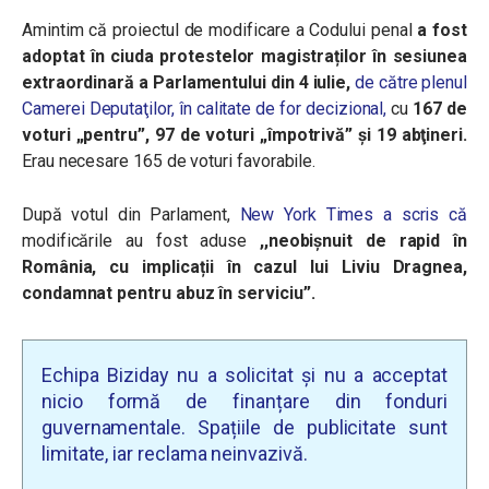
Amintim că proiectul de modificare a Codului penal
a fost
adoptat în ciuda protestelor magistraților în sesiunea
extraordinară a Parlamentului din 4 iulie,
de către plenul
Camerei Deputaţilor, în calitate de for decizional,
cu
167 de
voturi „pentru”, 97 de voturi „împotrivă” şi 19 abţineri.
Erau necesare 165 de voturi favorabile.
După votul din Parlament,
New York Times a scris că
modificările au fost aduse
,,neobișnuit de rapid în
România, cu implicații în cazul lui Liviu Dragnea,
condamnat pentru abuz în serviciu”.
Echipa Biziday nu a solicitat și nu a acceptat
nicio formă de finanțare din fonduri
guvernamentale. Spațiile de publicitate sunt
limitate, iar reclama neinvazivă.