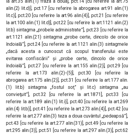
la art.35 alin.(1) fraza a doua], pct.14 [cu referire la art.75
alin.(2) lit.d)], pct.17 [cu referire la abrogarea art.91 alin.(1)
lit.c)], pct.20 [cu referire la art.96 alin.(4)], pct.21 [cu referire
la art.100 alin.(1) lit.d)], pct.22 [cu referire la art.1121 alin.(2)
lit.b) sintagma „probele administrate”], pct.23 [cu referire la
art.1121 alin.(21) sintagma „probe certe, dincolo de orice
îndoială”], pct.24 [cu referire la art.1121 alin.(3) sintagmele
„dacă acesta a cunoscut că scopul transferului este
evitarea confiscării” şi „probe certe, dincolo de orice
îndoială”], pct.27 [cu referire la art.155 alin.(2)], pct.29 [cu
referire la art.173 alin.(2)-(5)], pct.30 [cu referire la
abrogarea art.175 alin.(2)], pct.31 [cu referire la art.177 alin.
(1) lit.b) sintagma „fostul soţ” și lit.c) sintagma „au
convieţuit”], pct.32 [cu referire la art.1871], pct.33 [cu
referire la art.189 alin.(1) lit.i)], pct.40 [cu referire la art.269
alin.(4) lit.b)], pct.41 [cu referire la art.273 alin.(4)], pct.42 [cu
referire la art.277 alin.(3) teza a doua cuvântul „pedeapsă”],
pct.43 [cu referire la art.277 alin.(31)], pct.49 [cu referire la
art.295 alin.(3)], pct.51 [cu referire la art.297 alin.(3)], pct.62