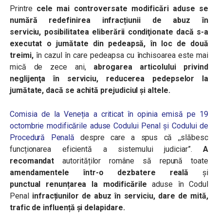
Printre
cele mai controversate modificări aduse se
numără redefinirea infracțiunii de abuz în
serviciu, posibilitatea eliberării condiţionate
dacă s-a
executat o jumătate din pedeapsă, în loc de două
treimi,
în cazul în care pedeapsa cu închisoarea este mai
mică de zece ani,
abrogarea articolului privind
neglijenţa în serviciu, reducerea pedepselor la
jumătate, dacă se achită prejudiciul și altele.
Comisia de la Veneția a criticat în opinia emisă pe 19
octombrie modificările aduse Codului Penal și Codului de
Procedură Penală
despre care a spus că ,,slăbesc
funcționarea eficientă a sistemului judiciar”.
A
recomandat
autorităților române să repună toate
amendamentele într-o dezbatere reală
și
punctual renunțarea la modificările
aduse în Codul
Penal
infracțiunilor de abuz în serviciu, dare de mită,
trafic de influență și delapidare.