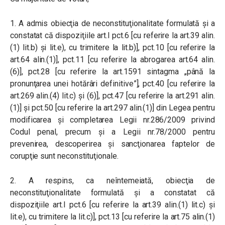
1. A admis obiecţia de neconstituţionalitate formulată şi a
constatat că dispoziţiile art.I pct.6 [cu referire la art.39 alin.
(1) lit.b) şi lit.e), cu trimitere la lit.b)], pct.10 [cu referire la
art.64 alin.(1)], pct.11 [cu referire la abrogarea art.64 alin.
(6)], pct.28 [cu referire la art.1591 sintagma „până la
pronunţarea unei hotărâri definitive”], pct.40 [cu referire la
art.269 alin.(4) lit.c) şi (6)], pct.47 [cu referire la art.291 alin.
(1)] și pct.50 [cu referire la art.297 alin.(1)] din Legea pentru
modificarea și completarea Legii nr.286/2009 privind
Codul penal, precum şi a Legii nr.78/2000 pentru
prevenirea, descoperirea şi sancţionarea faptelor de
corupţie sunt neconstituţionale.
2. A respins, ca neîntemeiată, obiecţia de
neconstituţionalitate formulată şi a constatat că
dispoziţiile art.I pct.6 [cu referire la art.39 alin.(1) lit.c) şi
lit.e), cu trimitere la lit.c)], pct.13 [cu referire la art.75 alin.(1)