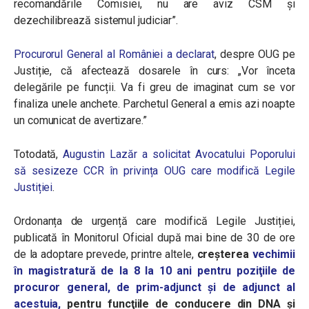
recomandările Comisiei, nu are aviz CSM și
dezechilibrează sistemul judiciar”.
Procurorul General al României a declarat
, despre OUG pe
Justiție, că afectează dosarele în curs: „Vor înceta
delegările pe funcții. Va fi greu de imaginat cum se vor
finaliza unele anchete. Parchetul General a emis azi noapte
un comunicat de avertizare.”
Totodată,
Augustin Lazăr a solicitat Avocatului Poporului
să sesizeze CCR în privința OUG care modifică Legile
Justiției
.
Ordonanța de urgență care modifică Legile Justiției,
publicată în Monitorul Oficial după mai bine de 30 de ore
de la adoptare prevede, printre altele,
creșterea
vechimii
în magistratură de la 8 la 10 ani pentru poziţiile de
procuror general, de prim-adjunct şi de adjunct al
acestuia,
pentru funcţiile de conducere din DNA şi