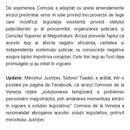
De asemenea, Comisia a adoptat cu unele amendamente
avizul preliminar emis în iulie privind trei proiecte de lege
care modifică legislația existentă privind statutul
judecătorilor și al procurorilor, organizarea judiciară și
Consiliul Superior al Magistraturii. Avizul prevede faptul că
aceste legi ar afecta negativ eficiența, calitatea și
independența sistemului judiciar, cu consecințe negative
asupra luptei împotriva corupției. Cele trei legi au fost deja
promulgate și au intrat în vigoare.
Update:
Ministrul Justiției, Tudorel Toader, a arătat, într-o
postare pe pagina de Facebook, că avizul Comisiei
de la
Veneția reține „soluționarea temporară a problemei
pensionării magistraților, prin amânarea momentului intrării
în vigoare a soluției legislative”. Comisia de la Veneția a
recomandat abrogarea acestei soluții legislative, potrivit
ministrului Justiției.