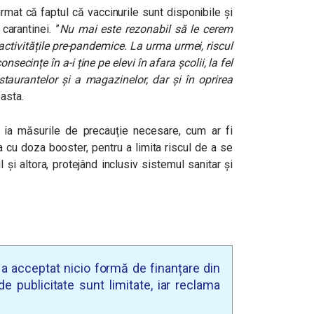
rmat că faptul că vaccinurile sunt disponibile și
carantinei. ”
Nu mai este rezonabil să le cerem
activitățile pre-pandemice. La urma urmei, riscul
nsecințe în a-i ține pe elevi în afara școlii, la fel
staurantelor și a magazinelor, dar și în oprirea
easta.
ia măsurile de precauție necesare, cum ar fi
 cu doza booster, pentru a limita riscul de a se
 și altora, protejând inclusiv sistemul sanitar și
u a acceptat nicio formă de finanțare din
e publicitate sunt limitate, iar reclama