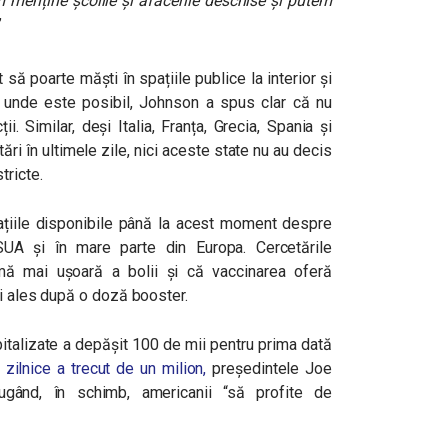
 menține școlile și afacerile deschise și putem
”
t să poarte măști în spațiile publice la interior și
 unde este posibil, Johnson a spus clar că nu
i. Similar, deși Italia, Franța, Grecia, Spania și
ări în ultimele zile, nici aceste state nu au decis
tricte.
mațiile disponibile până la acest moment despre
UA și în mare parte din Europa. Cercetările
ă mai ușoară a bolii și că vaccinarea oferă
ai ales după o doză booster.
italizate a depășit 100 de mii pentru prima dată
 zilnice a trecut de un milion,
președintele Joe
ugând, în schimb, americanii “
să profite de