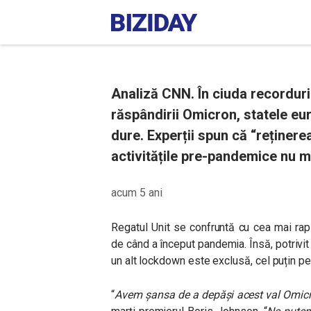
Analiză CNN. În ciuda recorduril
răspândirii Omicron, statele eu
dure. Experții spun că “reținer
activitățile pre-pandemice nu m
acum 5 ani
Regatul Unit se confruntă cu cea mai rap
de când a început pandemia. Însă, potrivit 
un alt lockdown este exclusă, cel puțin p
“
Avem șansa de a depăși acest val Omicr