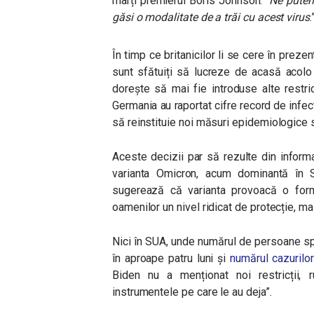
marți premierul Boris Johnson. “
Ne putem
găsi o modalitate de a trăi cu acest virus
.
În timp ce britanicilor li se cere în prezen
sunt sfătuiți să lucreze de acasă acolo
dorește să mai fie introduse alte restricți
Germania au raportat cifre record de infect
să reinstituie noi măsuri epidemiologice s
Aceste decizii par să rezulte din infor
varianta Omicron, acum dominantă în S
sugerează că varianta provoacă o form
oamenilor un nivel ridicat de protecție, m
Nici în SUA, unde numărul de persoane sp
în aproape patru luni și
numărul cazurilor
Biden nu a menționat noi restricții, r
instrumentele pe care le au deja
”.