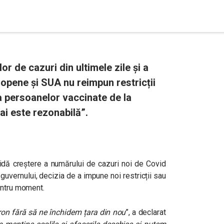
or de cazuri din ultimele zile și a
ropene și SUA nu reimpun restricții
ea persoanelor vaccinate de la
ai este rezonabilă”.
idă creștere a numărului de cazuri noi de Covid
guvernului, decizia de a impune noi restricții sau
entru moment.
on fără să ne închidem țara din nou
”, a declarat