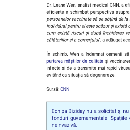
Dr. Leana Wen, analist medical CNN, a afi
eficiente a schimbat perspectiva asupra 
persoanelor vaccinate să se abțină de la 
individual pentru ei este scăzut și există co
cum există riscuri și după închiderea re
călătoriilor și a comerțului
“, a adăugat ac
În schimb, Wen a îndemnat oamenii să 
purtarea măștilor de calitate
și vaccinarea
infecta și de a transmite mai rapid virusul
evitând ca situația să degenereze.
Sursă:
CNN
Echipa Biziday nu a solicitat și n
fonduri guvernamentale. Spațiile d
neinvazivă.