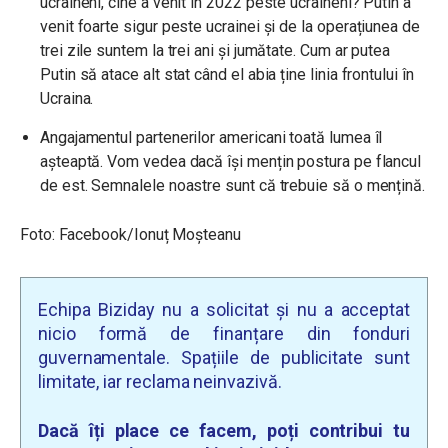
ucraineni, cine a venit în 2022 peste ucraineni? Putin a
venit foarte sigur peste ucrainei și de la operațiunea de
trei zile suntem la trei ani și jumătate. Cum ar putea
Putin să atace alt stat când el abia ține linia frontului în
Ucraina.
Angajamentul partenerilor americani toată lumea îl
așteaptă. Vom vedea dacă își mențin postura pe flancul
de est. Semnalele noastre sunt că trebuie să o mențină.
Foto: Facebook/Ionuț Moșteanu
Echipa Biziday nu a solicitat și nu a acceptat
nicio formă de finanțare din fonduri
guvernamentale. Spațiile de publicitate sunt
limitate, iar reclama neinvazivă.
Dacă îți place ce facem, poți contribui tu