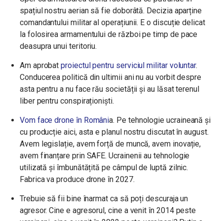
spațiul nostru aerian să fie doborâtă. Decizia aparține
comandantului militar al operațiunii. E o discuție delicat
la folosirea armamentului de război pe timp de pace
deasupra unui teritoriu.
Am aprobat
proiectul pentru serviciul militar voluntar
.
Conducerea politică din ultimii ani nu au vorbit despre
asta pentru a nu face rău societății și au lăsat terenul
liber pentru conspiraționiști.
Vom face drone în Români
a. Pe tehnologie ucraineană și
cu producție aici, asta e planul nostru discutat în august.
Avem legislație, avem forță de muncă, avem inovație,
avem finanțare prin SAFE. Ucrainenii au tehnologie
utilizată și îmbunătățită pe câmpul de luptă zilnic.
Fabrica va produce drone în 2027.
Trebuie să fii bine înarmat ca să poți descuraja un
agresor. Cine e agresorul, cine a venit în 2014 peste