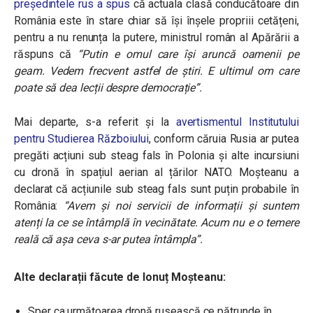
președintele rus a spus
că actuala clasă conducătoare din
România este în stare chiar să își înșele propriii cetățeni,
pentru a nu renunța la putere, ministrul român al Apărării a
răspuns că
“Putin e omul care își aruncă oamenii pe
geam. Vedem frecvent astfel de știri. E ultimul om care
poate să dea lecții despre democrație”.
Mai departe, s-a referit și la
avertismentul Institutului
pentru Studierea Războiului
, conform căruia Rusia ar putea
pregăti acțiuni sub steag fals în Polonia și alte incursiuni
cu dronă în spațiul aerian al țărilor NATO. Moșteanu a
declarat că acțiunile sub steag fals sunt puțin probabile în
România:
“Avem și noi servicii de informații și suntem
atenți la ce se întâmplă în vecinătate. Acum nu e o temere
reală că așa ceva s-ar putea întâmpla”.
Alte declarații făcute de Ionuț Moșteanu:
Sper ca următoarea dronă rusească ce pătrunde în