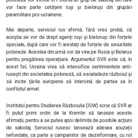
vor face parte cetățeni ruși și bieloruși din grupări
paramilitare pro-ucrainene.
Mai departe, serviciul rus afirmă, fără vreo probă, că
aceștia se vor da drept agenți ruși și bieloruși din forțele
speciale, după care vor fi arestați de forțele de securitate
poloneze. Acestea din urmă vor da vina pe Rusia și Belarus
pentru pregătirea operațiunii. Argumentul SVR este că, în
acest fel, Ucraina vrea să intensifice sentimentele anti-
rusești din societatea poloneză, să escaladeze războiul și
să incite țările europene să intervină de partea sa în
conflictul armat.
Institutul pentru Studierea Războiului (ISW) scrie că SVR ar
fi putut primi ordin de la Kremlin să lanseze aceste
afirmații, pentru a se putea apoi delimita de posibile acțiuni
de sabotaj. Serviciul rusesc lansează adesea acuzații
nefondate, ca parte a campaniilor de dezinformare, cu rol