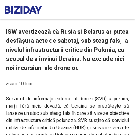
ISW avertizează că Rusia și Belarus ar putea
desfășura acte de sabotaj, sub steag fals, la
nivelul infrastructurii critice din Polonia, cu
scopul de a învinui Ucraina. Nu exclude nici
noi incursiuni ale dronelor.
acum 10 luni
Serviciul de informații externe al Rusiei (SVR) a pretins,
marți, fără nicio dovadă, că Ucraina se pregătește să
lanseze un atac sub steag fals în care să vizeze obiective
din infrastructura critică poloneză. SVR susține că serviciul
militar de informații din Ucraina (HUR) și serviciile secrete
poloneze vor trimite în Polonia un grup de sabotaj din care