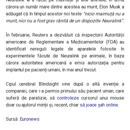
cărora un număr mare dintre acestea au murit, Elon Musk a
adăugat că în timpul acestor noi teste
“nicio maimuță nu a
murit, nici nu a fost grav rănită de un dispozitiv Neuralink”
.
În februarie, Reuters a dezvăluit că inspectorii Autorității
americane de Reglementare a Medicamentelor (FDA) au
identificat nereguli legate de aparatele folosite în
experimentele făcute de Neuralink pe animale, în baza
cărora autoritatea americană a emis autorizația pentru
implantul pe pacienți umani, în mai anul trecut.
Cipul cerebral Blindisght vine după o altă invenție a
companiei, care i-a permis primului său pacient uman, care
suferă de paralizie, să
controleze
cursorul unui mouse
doar cu ajutorul minții și, recent, chiar
să joace șah online.
Sursă:
Euronews