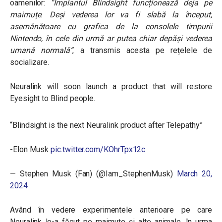
oamenilor:
“Implantul Blindsight funcționează deja pe
maimuțe. Deși vederea lor va fi slabă la început,
asemănătoare cu grafica de la consolele timpurii
Nintendo, în cele din urmă ar putea chiar depăși vederea
umană normală“
, a transmis acesta pe rețelele de
socializare.
Neuralink will soon launch a product that will restore
Eyesight to Blind people.
“Blindsight is the next Neuralink product after Telepathy”
-Elon Musk
pic.twitter.com/KOhrTpx12c
— Stephen Musk (Fan) (@Iam_StephenMusk)
March 20,
2024
Având în vedere experimentele anterioare pe care
Neuralink le-a făcut pe maimuțe și alte animale, în urma