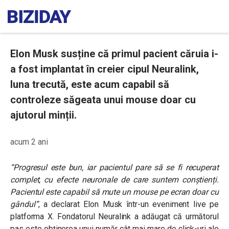
Elon Musk susține că primul pacient căruia i-
a fost implantat în creier cipul Neuralink,
luna trecută, este acum capabil să
controleze săgeata unui mouse doar cu
ajutorul minții.
acum 2 ani
“Progresul este bun, iar pacientul pare să se fi recuperat
complet, cu efecte neuronale de care suntem conștienți.
Pacientul este capabil să mute un mouse pe ecran doar cu
gândul”
, a declarat Elon Musk într-un eveniment live pe
platforma X. Fondatorul Neuralink a adăugat că următorul
pas este obținerea unui număr cât mai mare de click-uri ale