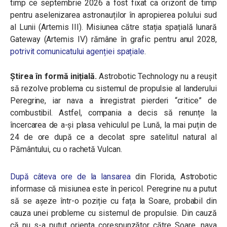
timp ce septembrie 2026 a fost fixat ca orizont de timp
pentru aselenizarea astronauților în apropierea polului sud
al Lunii (Artemis III). Misiunea către stația spațială lunară
Gateway (Artemis IV) rămâne în grafic pentru anul 2028,
potrivit comunicatului agenției spațiale
.
Știrea în formă inițială.
Astrobotic Technology nu a reușit
să rezolve problema cu sistemul de propulsie al landerului
Peregrine, iar nava a înregistrat pierderi “critice” de
combustibil. Astfel, compania a decis să renunțe la
încercarea de a-și plasa vehiculul pe Lună, la mai puțin de
24 de ore după ce a decolat spre satelitul natural al
Pământului, cu o rachetă Vulcan.
După câteva ore de la lansarea
din Florida, Astrobotic
informase că misiunea este în pericol. Peregrine nu a putut
să se așeze într-o poziție cu fața la Soare, probabil din
cauza unei probleme cu sistemul de propulsie. Din cauză
că nu s-a putut orienta corespunzător către Soare, nava