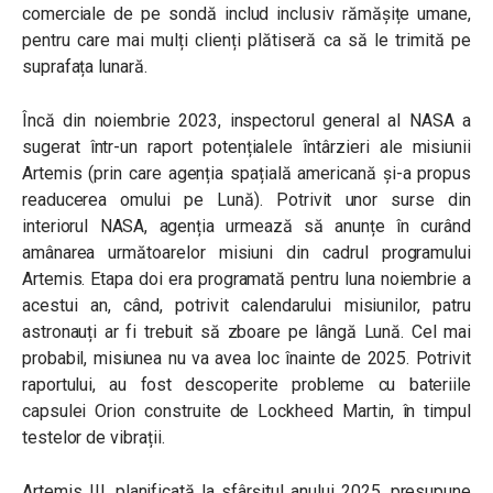
comerciale de pe sondă includ inclusiv rămășițe umane,
pentru care mai mulți clienți plătiseră ca să le trimită pe
suprafața lunară.
Încă din noiembrie 2023, inspectorul general al NASA a
sugerat într-un raport potențialele întârzieri ale misiunii
Artemis (prin care agenția spațială americană și-a propus
readucerea omului pe Lună). Potrivit unor surse din
interiorul NASA, agenția urmează să anunțe în curând
amânarea următoarelor misiuni din cadrul programului
Artemis. Etapa doi era programată pentru luna noiembrie a
acestui an, când, potrivit calendarului misiunilor, patru
astronauți ar fi trebuit să zboare pe lângă Lună. Cel mai
probabil, misiunea nu va avea loc înainte de 2025. Potrivit
raportului, au fost descoperite probleme cu bateriile
capsulei Orion construite de Lockheed Martin, în timpul
testelor de vibrații.
Artemis III, planificată la sfârșitul anului 2025, presupune