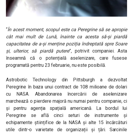
“
În acest moment, scopul este ca Peregrine să se apropie
cât mai mult de Lună, înainte ca acesta să-și piardă
capacitatea de a-și menține poziția îndreptată spre Soare
și, ulterior, să piardă putere
”, potrivit companiei. Asta
înseamnă că o potențială aselenizare, care fusese
programată pentru 23 februarie, nu este posibilă.
Astrobotic Technology din Pittsburgh a dezvoltat
Peregrine în baza unui contract de 108 milioane de dolari
cu NASA. Abandonarea încercării de aselenizare
marchează o pierdere majoră nu numai pentru companie, ci
și pentru agenția spațială americană. La bordul lui
Peregrine se află cinci seturi de instrumente și
echipamente științifice de la NASA și alte 15 încărcături
utile dintr-o varietate de organizații și țări. Sarcinile