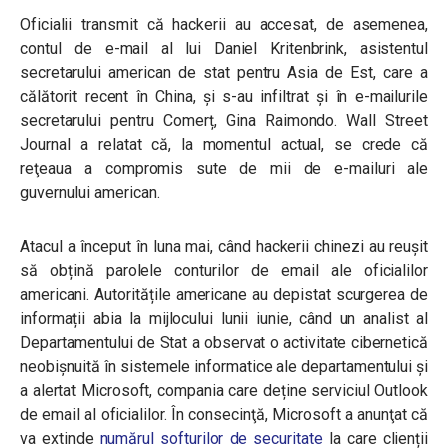
Oficialii transmit că hackerii au accesat, de asemenea,
contul de e-mail al lui Daniel Kritenbrink, asistentul
secretarului american de stat pentru Asia de Est, care a
călătorit recent în China, şi s-au infiltrat şi în e-mailurile
secretarului pentru Comerț, Gina Raimondo. Wall Street
Journal a relatat că, la momentul actual, se crede că
reţeaua a compromis sute de mii de e-mailuri ale
guvernului american.
Atacul a început în luna mai, când hackerii chinezi au reușit
să obțină parolele conturilor de email ale oficialilor
americani. Autoritățile americane au depistat scurgerea de
informații abia la mijlocului lunii iunie, când un analist al
Departamentului de Stat a observat o activitate cibernetică
neobișnuită în sistemele informatice ale departamentului și
a alertat Microsoft, compania care deține serviciul Outlook
de email al oficialilor. În consecinţă, Microsoft a anunţat că
va extinde
numărul softurilor de securitate
la care clienții