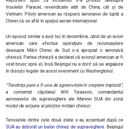
Reporterii spun că incidentul s-a produs deasupra
Insulelor Paracel, revendicate atât de China, cât și de
Vietnam. Piloții american au răspuns aeronavei de luptă a
Chinei că se află în spațiul aerian internațional.
Un episod similar a avut loc în decembrie, când de un avion
american care efectua operațiuni de recunoaștere
deasupra Mării Chinei de Sud s-a apropiat o aeronavă
chineză. Partea chineză a declarat că avionul american ar fi
virat brusc spre el, însă Beijingul nu a dorit să se angajeze
în discuții legate de acest eveniment cu Washingtonul.
“Tendința pare a fi una de agresivitate în creștere treptată”
,
a comentat căpitanul Will Toraason, comandantul
aeronavelor de supraveghere ale Marinei SUA din zonă
modul de acțiune al piloților militari chinezi.
Tensiunile dintre cele două state s-au accentuat după ce
SUA au doborât un balon chinez de supraveghere
. Beijingul