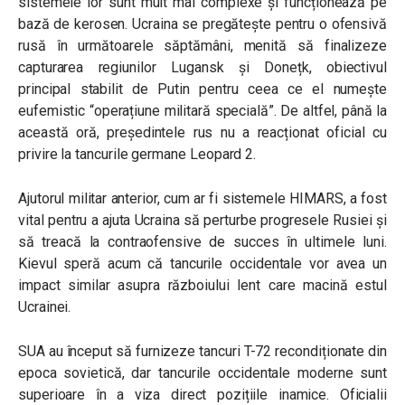
sistemele lor sunt mult mai complexe și funcționează pe
bază de kerosen. Ucraina se pregătește pentru o ofensivă
rusă în următoarele săptămâni, menită să finalizeze
capturarea regiunilor Lugansk și Donețk, obiectivul
principal stabilit de Putin pentru ceea ce el numește
eufemistic “operațiune militară specială”. De altfel, până la
această oră, președintele rus nu a reacționat oficial cu
privire la tancurile germane Leopard 2.
Ajutorul militar anterior, cum ar fi sistemele HIMARS, a fost
vital pentru a ajuta Ucraina să perturbe progresele Rusiei și
să treacă la contraofensive de succes în ultimele luni.
Kievul speră acum că tancurile occidentale vor avea un
impact similar asupra războiului lent care macină estul
Ucrainei.
SUA au început să furnizeze tancuri T-72 recondiționate din
epoca sovietică, dar tancurile occidentale moderne sunt
superioare în a viza direct pozițiile inamice. Oficialii