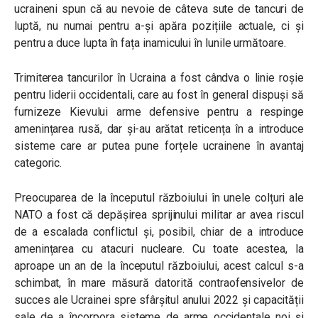
ucraineni spun că au nevoie de câteva sute de tancuri de
luptă, nu numai pentru a-și apăra pozițiile actuale, ci și
pentru a duce lupta în fața inamicului în lunile următoare.
Trimiterea tancurilor în Ucraina a fost cândva o linie roșie
pentru liderii occidentali, care au fost în general dispuși să
furnizeze Kievului arme defensive pentru a respinge
amenințarea rusă, dar și-au arătat reticența în a introduce
sisteme care ar putea pune forțele ucrainene în avantaj
categoric.
Preocuparea de la începutul războiului în unele colțuri ale
NATO a fost că depășirea sprijinului militar ar avea riscul
de a escalada conflictul și, posibil, chiar de a introduce
amenințarea cu atacuri nucleare. Cu toate acestea, la
aproape un an de la începutul războiului, acest calcul s-a
schimbat, în mare măsură datorită contraofensivelor de
succes ale Ucrainei spre sfârșitul anului 2022 și capacității
sale de a încorpora sisteme de arme occidentale noi și