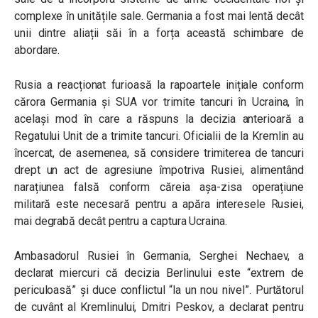
complexe în unitățile sale. Germania a fost mai lentă decât
unii dintre aliații săi în a forța această schimbare de
abordare.
Rusia a reacționat furioasă la rapoartele inițiale conform
cărora Germania și SUA vor trimite tancuri în Ucraina, în
același mod în care a răspuns la decizia anterioară a
Regatului Unit de a trimite tancuri. Oficialii de la Kremlin au
încercat, de asemenea, să considere trimiterea de tancuri
drept un act de agresiune împotriva Rusiei, alimentând
narațiunea falsă conform căreia așa-zisa operațiune
militară este necesară pentru a apăra interesele Rusiei,
mai degrabă decât pentru a captura Ucraina.
Ambasadorul Rusiei în Germania, Serghei Nechaev, a
declarat miercuri că decizia Berlinului este “extrem de
periculoasă” și duce conflictul “la un nou nivel”. Purtătorul
de cuvânt al Kremlinului, Dmitri Peskov, a declarat pentru