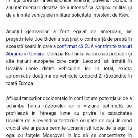
În fața presiunii internaționale intense, Guvernul Scholz a
anunțat miercuri decizia de a intensifica sprijinul militar și
de a trimite vehiculele militare solicitate insistent de Kiev.
Anunțul germanilor a fost egalat de americani, iar
președintele Joe Biden a susținut o conferință de presă în
această seară în care
a confirmat că SUA vor trimite tancuri
Abrams în Ucraina.
Decizia Berlinului va încuraja probabil și
alte națiuni europene care dețin Leopard să trimită în
Ucraina unele dintre vehiculele lor. În total, există
aproximativ două mii de vehicule Leopard 2, răspândite în
toată Europa.
Afluxul tancurilor occidentale în conflict are potențialul de a
schimba forma războiului, iar o viziune optimistă se
profilează în întreaga lume cu privire la capacitatea
Ucrainei de a revendica teritoriile ocupate de ruși. În mod
crucial, ele ar putea permite Ucrainei să lupte de la egal la
egal cu forțele Moscovei, în loc să se concentreze în