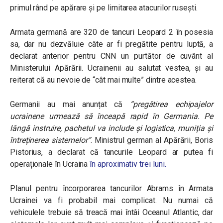
primul rând pe apărare și pe limitarea atacurilor rusești.
Armata germană are 320 de tancuri Leopard 2 în posesia
sa, dar nu dezvăluie câte ar fi pregătite pentru luptă, a
declarat anterior pentru CNN un purtător de cuvânt al
Ministerului Apărării. Ucrainenii au salutat vestea, și au
reiterat că au nevoie de “cât mai multe” dintre acestea.
Germanii au mai anunțat că
“pregătirea echipajelor
ucrainene urmează să înceapă rapid în Germania. Pe
lângă instruire, pachetul va include și logistica, muniția și
întreținerea sistemelor”
. Ministrul german al Apărării, Boris
Pistorius, a declarat că tancurile Leopard ar putea fi
operaționale în Ucraina
în aproximativ trei luni.
Planul pentru încorporarea tancurilor Abrams în Armata
Ucrainei va fi probabil mai complicat. Nu numai că
vehiculele trebuie să treacă mai întâi Oceanul Atlantic, dar