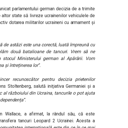
unicat parlamentului german decizia de a trimite
 altor state să livreze ucrainenilor vehiculele de
ctiv dotarea militarilor ucraineni cu armament şi
ă de astăzi este una corectă, luată împreună cu
mblăm două batalioane de tancuri. Vrem să ne
n stocul Ministerului german al Apărării. Vom
 și întreținerea lor”.
sincer recunoscător pentru decizia prietenilor
ns Stoltenberg, salută iniţiativa Germaniei şi a
c al războiului din Ucraina, tancurile o pot ajuta
independența”.
Ben Wallace, a afirmat, la rândul său, că este
ransfera tancuri Leopard 2 Ucrainei. Acesta a
comunitatea internațională este din ce în ce mai