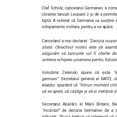
Olaf Scholz, cancelarul Germaniei, a com
Ucrainei tancuri Leopard 2 și de a permite
luptă. A reiterat că Germania va susţine a
echipamente militare, pentru a se apăra.
Cancelarul a mai declarat:
“Decizia noastr
aliații. Obiectivul nostru este să asa
asigurăm că tancurile vor fi oferite di
antrena echipele ucrainene pentru folosirea
Volodimir Zelenski spune că este
“
germani”
.
Secretarul general al NATO, Je
aliaţilor, spunând că
“într-un moment criti
să se apere, să câștige și să-și mențină 
Secretarul Apărării al Marii Britanii, 
“încântat”
de decizia Germaniei de a t
adăugat:
“Rusia trebuie să înțeleagă că 