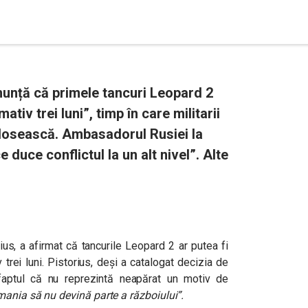
nunță că primele tancuri Leopard 2
tiv trei luni”, timp în care militarii
 folosească. Ambasadorul Rusiei la
e duce conflictul la un alt nivel”. Alte
ius, a afirmat că tancurile Leopard 2 ar putea fi
trei luni. Pistorius, deşi a catalogat decizia de
 faptul că nu reprezintă neapărat un motiv de
mania să nu devină parte a războiului”.