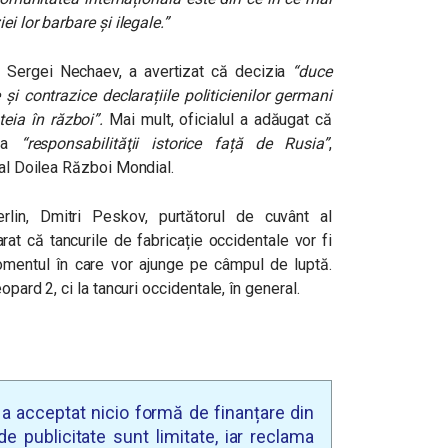
i lor barbare și ilegale.”
, Sergei Nechaev, a avertizat că decizia
“duce
și contrazice declarațiile politicienilor germani
teia în război”.
Mai mult, oficialul a adăugat că
rea
“responsabilităţii istorice față de Rusia”
,
-al Doilea Război Mondial.
rlin, Dmitri Peskov, purtătorul de cuvânt al
rat că tancurile de fabricație occidentale vor fi
omentul în care vor ajunge pe câmpul de luptă.
opard 2, ci la tancuri occidentale, în general.
u a acceptat nicio formă de finanțare din
e publicitate sunt limitate, iar reclama