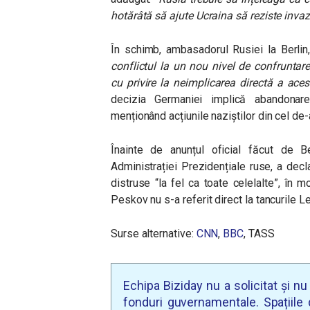
hotărâtă să ajute Ucraina să reziste invazie
În schimb, ambasadorul Rusiei la Berlin
conflictul la un nou nivel de confruntare 
cu privire la neimplicarea directă a aces
decizia Germaniei implică abandona
menționând acțiunile naziștilor din cel de
Înainte de anunțul oficial făcut de Be
Administrației Prezidențiale ruse, a decla
distruse
“la fel ca toate celelalte”
, în m
Peskov nu s-a referit direct la tancurile Le
Surse alternative:
CNN
,
BBC
, TASS
Echipa Biziday nu a solicitat și n
fonduri guvernamentale. Spațiile d