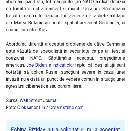
abordare pacifistă, tot mai multe țări NATO au luat decizia
să trimită direct armament și muniții Ucrainei. Săptămâna
trecută, mai multe transporturi aeriene de rachete antitanc
din Marea Britanie au ocolit spațiul aerian al Germaniei, în
drumul lor către Kiev.
Abordarea diferită a acestei probleme de către Germania
este văzută de specialiștii în securitate ca pe un test al
coeziunii NATO. Săptămâna aceasta, președintele
american,
Joe Biden, a indicat clar
faptul că, deși aliații sunt
hotărâți să aplice Rusiei sancțiuni severe în cazul unei
invazii, nu există un punct de vedere comun în situația unei
agresiuni cibernetice sau paramilitare.
Sursa:
Wall Street Journal
Foto:
Oleksandr Ilin
/
Dreamstime.com
Echipa Biziday nu a solicitat și nu a acceptat