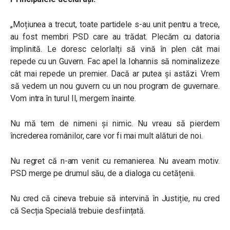
„Moțiunea a trecut, toate partidele s-au unit pentru a trece,
au fost membri PSD care au trădat. Plecăm cu datoria
împlinită. Le doresc celorlalți să vină în plen cât mai
repede cu un Guvern. Fac apel la Iohannis să nominalizeze
cât mai repede un premier. Dacă ar putea și astăzi. Vrem
să vedem un nou guvern cu un nou program de guvernare.
Vom intra în turul II, mergem înainte.
Nu mă tem de nimeni și nimic. Nu vreau să pierdem
încrederea românilor, care vor fi mai mult alături de noi.
Nu regret că n-am venit cu remanierea. Nu aveam motiv.
PSD merge pe drumul său, de a dialoga cu cetățenii.
Nu cred că cineva trebuie să intervină în Justiție, nu cred
că Secția Specială trebuie desființată.