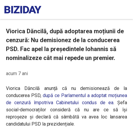
Viorica Dăncilă, după adoptarea moțiunii de
cenzură: Nu demisionez de la conducerea
PSD. Fac apel la președintele Iohannis să
nominalizeze cât mai repede un premier.
acum 7 ani
Viorica Dăncilă anunță că nu demisionează de la
conducerea PSD,
după ce Parlamentul a adoptat moțiunea
de cenzură împotriva Cabinetului condus de ea
. Șefa
social-democraților consideră că nu are ce să își
reproșeze și declară că sâmbătă va avea loc lansarea
candidatului PSD la prezidențiale.