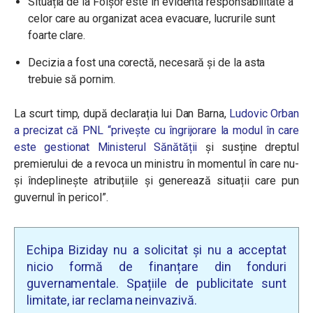
Situația de la Foișor este în evidenta responsabilitate a
celor care au organizat acea evacuare, lucrurile sunt
foarte clare.
Decizia a fost una corectă, necesară și de la asta
trebuie să pornim.
La scurt timp, după declarația lui Dan Barna,
Ludovic Orban
a precizat că PNL “privește cu îngrijorare la modul în care
este gestionat Ministerul Sănătății
și susține dreptul
premierului de a revoca un ministru în momentul în care nu-
și îndeplinește atribuțiile și generează situații care pun
guvernul în pericol”.
Echipa Biziday nu a solicitat și nu a acceptat
nicio formă de finanțare din fonduri
guvernamentale. Spațiile de publicitate sunt
limitate, iar reclama neinvazivă.