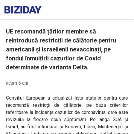
UE recomandă țărilor membre să
reintroducă restricții de călătorie pentru
americanii și israelienii nevaccinați, pe
fondul înmulțirii cazurilor de Covid
determinate de varianta Delta.
acum 5 ani
Consiliul European a actualizat lista statelor pentru care
recomandă restricții de călătorie, pe baza criteriilor
referitoare la incidența cazurilor de coronavirus, care este
revizuită la fiecare două săptămâni. Pe lângă SUA și
Israel, au fost introduse și Kosovo, Liban, Muntenegru și
Macedonia. Lista nu are caracter obligatoriu, astfel fiecare