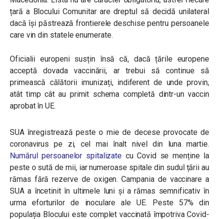
țară a Blocului Comunitar are dreptul să decidă unilateral
dacă își păstrează frontierele deschise pentru persoanele
care vin din statele enumerate.
Oficialii europeni susțin însă că, dacă țările europene
acceptă dovada vaccinării, ar trebui să continue să
primească călătorii imunizați, indiferent de unde provin,
atât timp cât au primit schema completă dintr-un vaccin
aprobat în UE.
SUA înregistrează peste o mie de decese provocate de
coronavirus pe zi, cel mai înalt nivel din luna martie.
Numărul persoanelor spitalizate
cu Covid se menține la
peste o sută de mii, iar numeroase spitale din sudul țării au
rămas fără rezerve de oxigen. Campania de vaccinare a
SUA a încetinit în ultimele luni și a rămas semnificativ în
urma eforturilor de inoculare ale UE. Peste 57% din
populația Blocului este complet vaccinată împotriva Covid-