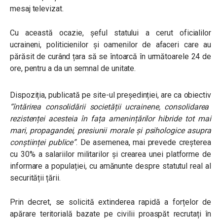
mesaj televizat.
Cu această ocazie, șeful statului a cerut oficialilor
ucraineni, politicienilor și oamenilor de afaceri care au
părăsit de curând țara să se întoarcă în următoarele 24 de
ore, pentru a da un semnal de unitate.
Dispoziția, publicată pe site-ul președinției, are ca obiectiv
“
întărirea consolidării societății ucrainene, consolidarea
rezistenței acesteia în fața amenințărilor hibride tot mai
mari, propagandei, presiunii morale și psihologice asupra
conștiinței publice
”
. De asemenea, mai prevede creșterea
cu 30% a salariilor militarilor și crearea unei platforme de
informare a populației, cu amănunte despre statutul real al
securității țării.
Prin decret, se solicită extinderea rapidă a forțelor de
apărare teritorială bazate pe civilii proaspăt recrutați în