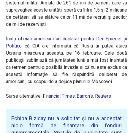
sistemul militar. Armata de 261 de mii de oameni, care va
supraveghea aceste unități, speră ca între 1,5 și 2 milioane
de cetățeni să se alăture celor 11 mii de recruți și zecilor
de mii de rezerviști.
Înalți oficiali americani au declarat pentru Der Spiegel și
Politico
că CIA are informații că Rusia ar putea ataca
Ucraina miercurea aceasta, pe 16 februarie. Cele două
publicații subliniază că jumătatea lunii a mai fost înaintată
ca termen pentru o posibilă invazie și că nu este exclus ca
această informație să fie răspândită deliberat de
americani, cu scopul de a dejuca planurile Moscovei.
Surse alternative:
Financial Times
,
Barron’s
,
Reuters
Echipa Biziday nu a solicitat și nu a acceptat
nicio formă de finanțare din fonduri
guvernamentale. Spațiile de publicitate sunt