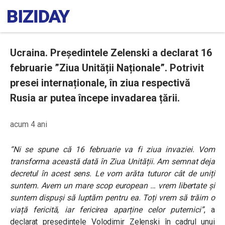
Ucraina. Președintele Zelenski a declarat 16
februarie ”Ziua Unității Naționale”. Potrivit
presei internaționale, în ziua respectivă
Rusia ar putea începe invadarea țării.
acum 4 ani
“
Ni se spune că 16 februarie va fi ziua invaziei. Vom
transforma această dată în Ziua Unității. Am semnat deja
decretul în acest sens. Le vom arăta tuturor cât de uniți
suntem. Avem un mare scop european … vrem libertate și
suntem dispuși să luptăm pentru ea. Toți vrem să trăim o
viață fericită, iar fericirea aparține celor puternici
”
, a
declarat președintele Volodimir Zelenski în cadrul unui