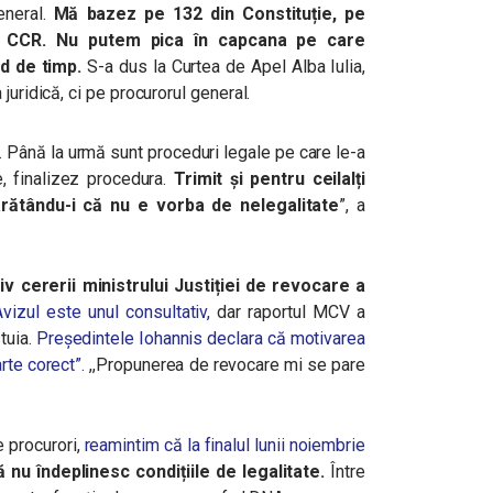
eneral.
Mă bazez pe 132 din Constituție, pe
le CCR. Nu putem pica în capcana pe care
d de timp.
S-a dus la Curtea de Apel Alba Iulia,
juridică, ci pe procurorul general.
p. Până la urmă sunt proceduri legale pe care le-a
e, finalizez procedura.
Trimit și pentru ceilalți
arătându-i că nu e vorba de nelegalitate
”, a
 cererii ministrului Justiției de revocare a
vizul este unul consultativ,
dar raportul MCV a
tuia.
Președintele Iohannis declara că motivarea
rte corect”.
,,Propunerea de revocare mi se pare
e procurori,
reamintim că la finalul lunii noiembrie
 nu îndeplinesc condițiile de legalitate.
Între