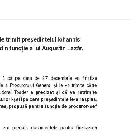
 trimit președintelui Iohannis
n funcție a lui Augustin Lazăr.
ena 3 că pe data de 27 decembrie va finaliza
e a Procurorului General și le va trimite către
Tudorel Toader
a precizat și că va retrimite
curori-șefi pe care președintele le-a respins.
rea, propusă pentru funcția de procuror-șef
 am pregătit documentele pentru finalizarea