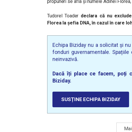
propuneri se afla și numele Adinei Florea,
Tudorel Toader
declara că nu exclude
Florea la șefia DNA, în cazul în care I
Echipa Biziday nu a solicitat și n
fonduri guvernamentale. Spațiile d
neinvazivă.
Dacă îți place ce facem, poți c
Biziday.
SUSȚINE ECHIPA BIZIDAY
Mai 