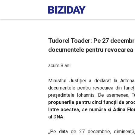
Tudorel Toader: Pe 27 decembrie
documentele pentru revocarea di
acum 8 ani
Ministrul Justiției a declarat la Ant
documentele pentru revocarea din funcți
președintele Iohannis. De asemenea, 
propunerile pentru cinci funcții de pro
Între acestea, se număra și Adina Flo
al DNA.
,,Pe data de 27 decembrie, dimineață,