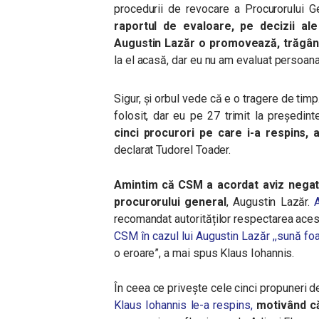
procedurii de revocare a Procurorului G
raportul de evaloare, pe decizii a
Augustin Lazăr o promovează, trăgân
la el acasă, dar eu nu am evaluat persoana 
Sigur, și orbul vede că e o tragere de tim
folosit, dar eu pe 27 trimit la președint
cinci procurori pe care i-a respins, 
declarat Tudorel Toader.
Amintim că CSM a acordat aviz negativ
procurorului general
, Augustin Lazăr.
A
recomandat autorităților respectarea aces
CSM în cazul lui Augustin Lazăr ,,sună foa
o eroare”, a mai spus Klaus Iohannis.
În ceea ce privește cele cinci propuneri d
Klaus Iohannis le-a respins,
motivând că