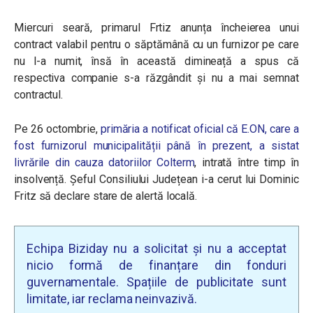
Miercuri seară, primarul Frtiz anunța încheierea unui
contract valabil pentru o săptămână cu un furnizor pe care
nu l-a numit, însă în această dimineață a spus că
respectiva companie s-a răzgândit și nu a mai semnat
contractul.
Pe 26 octombrie,
primăria a notificat oficial că E.ON, care a
fost furnizorul municipalității până în prezent, a sistat
livrările din cauza datoriilor Colterm
, intrată între timp în
insolvență. Șeful Consiliului Județean i-a cerut lui Dominic
Fritz să declare stare de alertă locală.
Echipa Biziday nu a solicitat și nu a acceptat
nicio formă de finanțare din fonduri
guvernamentale. Spațiile de publicitate sunt
limitate, iar reclama neinvazivă.