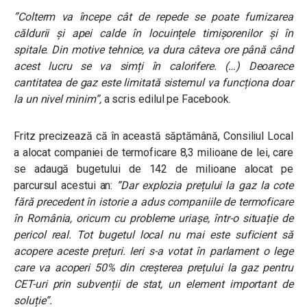
”Colterm va începe cât de repede se poate furnizarea
căldurii și apei calde în locuințele timișorenilor și în
spitale. Din motive tehnice, va dura câteva ore până când
acest lucru se va simți în calorifere. (…) Deoarece
cantitatea de gaz este limitată sistemul va funcționa doar
la un nivel minim”,
a scris edilul pe Facebook.
Fritz precizează că în această săptămână, Consiliul Local
a alocat companiei de termoficare 8,3 milioane de lei, care
se adaugă bugetului de 142 de milioane alocat pe
parcursul acestui an:
”Dar explozia prețului la gaz la cote
fără precedent în istorie a adus companiile de termoficare
în România, oricum cu probleme uriașe, într-o situație de
pericol real. Tot bugetul local nu mai este suficient să
acopere aceste prețuri. Ieri s-a votat în parlament o lege
care va acoperi 50% din creșterea prețului la gaz pentru
CET-uri prin subvenții de stat, un element important de
soluție”.