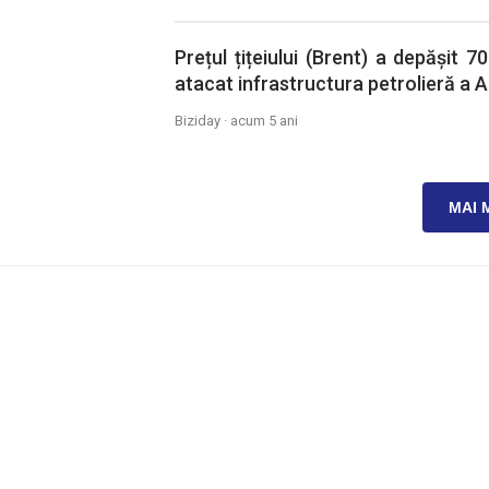
Prețul țițeiului (Brent) a depășit 
atacat infrastructura petrolieră a A
Biziday ·
acum 5 ani
MAI 