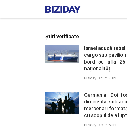
Știri verificate
Israel acuză rebel
cargo sub pavilion
bord se află 25 
naționalități.
Biziday ·
acum 3 ani
Germania. Doi foș
dimineață, sub acu
mercenari formată d
cu scopul de a lup
Biziday ·
acum 5 ani