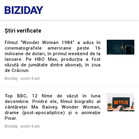
Știri verificate
Filmul “Wonder Woman 1984” a adus în
cinematografele americane peste 16
milioane de dolari, în primul weekend de la
lansare. Pe HBO Max, producția a fost
văzută de jumătate dintre abonați, în ziua
de Crăciun.
Biziday ·
acum 6 ani
Top BBC, 12 filme de văzut în luna
decembrie. Printre ele, filmul biografic al
cântăreței Ma Rainey, Wonder Woman,
drame (post-apocaliptice) și o animație
Pixar.
Biziday ·
acum 6 ani