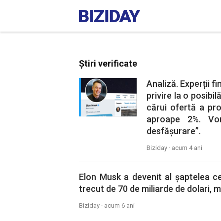
Știri verificate
Analiză. Experții f
privire la o posibi
cărui ofertă a pr
aproape 2%. Vor
desfășurare”.
Biziday ·
acum 4 ani
Elon Musk a devenit al șaptelea c
trecut de 70 de miliarde de dolari, 
Biziday ·
acum 6 ani