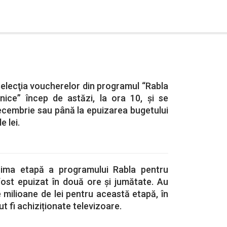
 selecţia voucherelor din programul “Rabla
nice” încep de astăzi, la ora 10, şi se
ecembrie sau până la epuizarea bugetului
e lei.
rima etapă a programului Rabla pentru
fost epuizat în două ore și jumătate. Au
 milioane de lei pentru această etapă, în
t fi achiziționate televizoare.